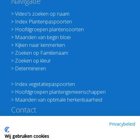
Navigatie
>
Video's zoeken op naam
>
Index Plantenpaspoorten
>
Hoofdgroepen plantensoorten
>
Maanden van begin bloei
>
Kijken naar kenmerken
>
Zoeken op Familienaam
>
Zoeken op kleur
>
Determineren
>
Index vegetatiepaspoorten
>
Hoofdgroepen plantengemeenschappen
>
Maanden van optimale herkenbaarheid
Contact
Redactie Flora van Nederland
Privacybeleid
>
Stichting Planten Dichterbij
Wij gebruiken cookies
E:
info@floravannederland.nl