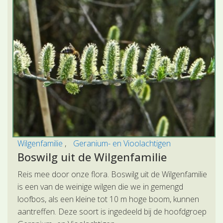
Wilgenfamilie
Geranium- en Vioolachtigen
Boswilg uit de Wilgenfamilie
Reis mee door onze flora. Boswilg uit de Wilgenfamilie
is een van de weinige wilgen die we in gemengd
loofbos, als een kleine tot 10 m hoge boom, kunnen
aantreffen. Deze soort is ingedeeld bij de hoofdgroep