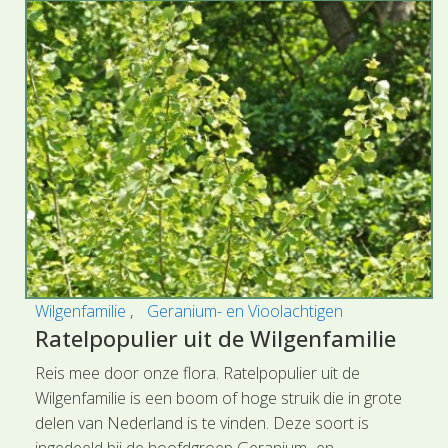
Wilgenfamilie
Geranium- en Vioolachtigen
Ratelpopulier uit de Wilgenfamilie
Reis mee door onze flora. Ratelpopulier uit de
Wilgenfamilie is een boom of hoge struik die in grote
delen van Nederland is te vinden. Deze soort is