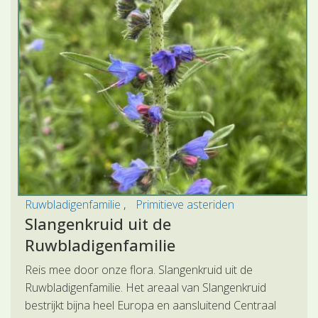
Ruwbladigenfamilie
Primitieve asteriden
Slangenkruid uit de
Ruwbladigenfamilie
Reis mee door onze flora. Slangenkruid uit de
Ruwbladigenfamilie. Het areaal van Slangenkruid
bestrijkt bijna heel Europa en aansluitend Centraal