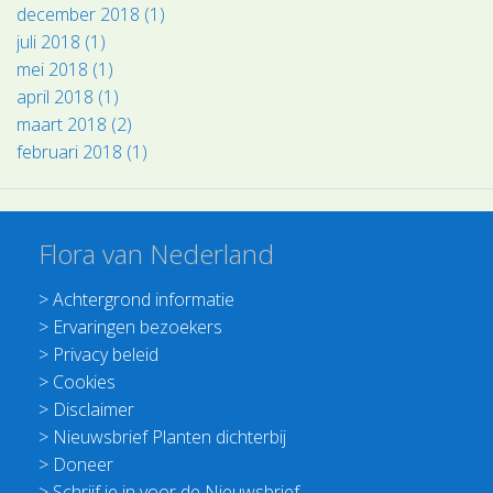
december 2018 (1)
juli 2018 (1)
mei 2018 (1)
april 2018 (1)
maart 2018 (2)
februari 2018 (1)
Flora van Nederland
>
Achtergrond informatie
>
Ervaringen bezoekers
>
Privacy beleid
>
Cookies
>
Disclaimer
>
Nieuwsbrief Planten dichterbij
>
Doneer
>
Schrijf je in voor de Nieuwsbrief