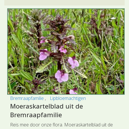
Bremraapfamilie
Lipbloemachtigen
Moeraskartelblad uit de
Bremraapfamilie
Reis mee door onze flora. Moeraskartelblad uit de