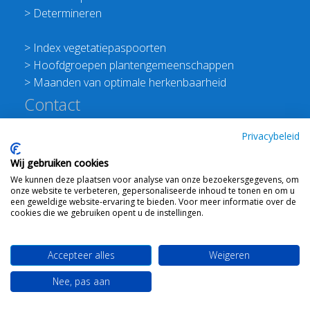
>
Determineren
>
Index vegetatiepaspoorten
>
Hoofdgroepen plantengemeenschappen
>
Maanden van optimale herkenbaarheid
Contact
Redactie Flora van Nederland
Privacybeleid
>
Stichting Planten Dichterbij
Wij gebruiken cookies
E:
info@floravannederland.nl
We kunnen deze plaatsen voor analyse van onze bezoekersgegevens, om
Plein 1992 70F 6221JP Maastricht
onze website te verbeteren, gepersonaliseerde inhoud te tonen en om u
T: 06 41237586
een geweldige website-ervaring te bieden. Voor meer informatie over de
cookies die we gebruiken opent u de instellingen.
KVK: 76114821 btw: NL860512289B01
Accepteer alles
Weigeren
Webdesign
Ton Haex
voor © 2008 - 2026 Flora van
Nee, pas aan
Nederland
-
Mail ons