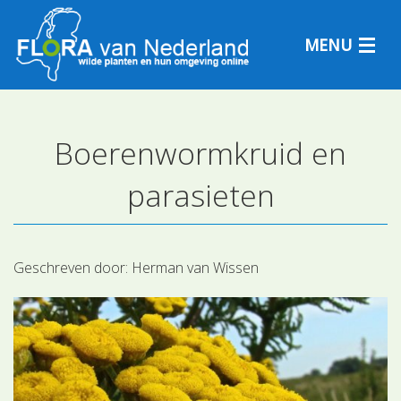
MENU
Boerenwormkruid en
Plantensoorten
parasieten
Plantengemeenschappen
Determineren
Geschreven door:
Herman van Wissen