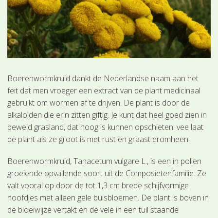
Boerenwormkruid dankt de Nederlandse naam aan het
feit dat men vroeger een extract van de plant medicinaal
gebruikt om wormen af te drijven. De plant is door de
alkaloïden die erin zitten giftig. Je kunt dat heel goed zien in
beweid grasland, dat hoog is kunnen opschieten: vee laat
de plant als ze groot is met rust en graast eromheen.
Boerenwormkruid, Tanacetum vulgare L., is een in pollen
groeiende opvallende soort uit de Composietenfamilie. Ze
valt vooral op door de tot 1,3 cm brede schijfvormige
hoofdjes met alleen gele buisbloemen. De plant is boven in
de bloeiwijze vertakt en de vele in een tuil staande