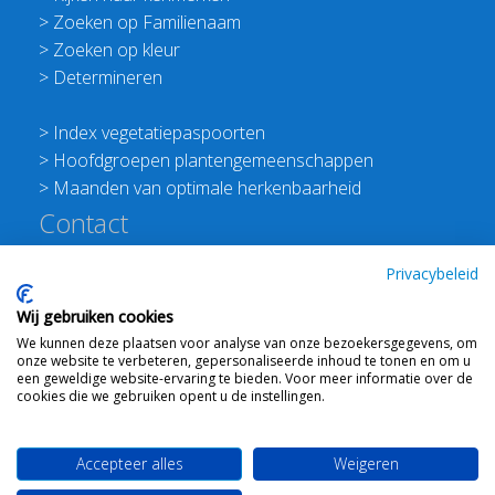
>
Zoeken op Familienaam
>
Zoeken op kleur
>
Determineren
>
Index vegetatiepaspoorten
>
Hoofdgroepen plantengemeenschappen
>
Maanden van optimale herkenbaarheid
Contact
Redactie Flora van Nederland
Privacybeleid
>
Stichting Planten Dichterbij
Wij gebruiken cookies
E:
info@floravannederland.nl
We kunnen deze plaatsen voor analyse van onze bezoekersgegevens, om
Plein 1992 70F 6221JP Maastricht
onze website te verbeteren, gepersonaliseerde inhoud te tonen en om u
T: 06 41237586
een geweldige website-ervaring te bieden. Voor meer informatie over de
cookies die we gebruiken opent u de instellingen.
KVK: 76114821 btw: NL860512289B01
Accepteer alles
Weigeren
Webdesign
Ton Haex
voor © 2008 - 2026 Flora van