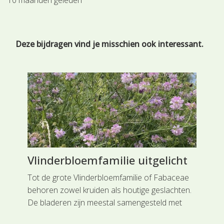
Deze bijdragen vind je misschien ook interessant.
er
Vlinderbloemfamilie uitgelicht
Kl
Tot de grote Vlinderbloemfamilie of Fabaceae
Het
en
behoren zowel kruiden als houtige geslachten.
de 
an
De bladeren zijn meestal samengesteld met
van
ns
een aantal deelblaadjes, oneven, of even en in
dee