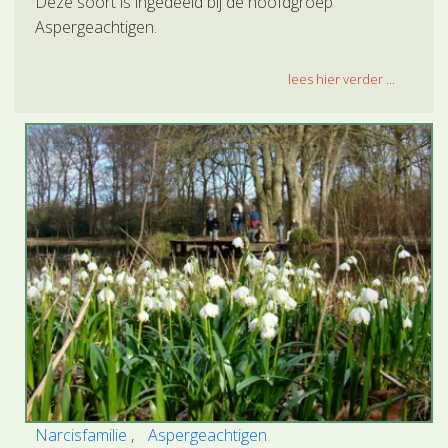
Deze soort is ingedeeld bij de hoofdgroep
Aspergeachtigen.
lees hier verder ...
Narcisfamilie
Aspergeachtigen