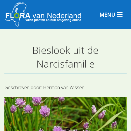
MENU
Bieslook uit de
Plantensoorten
Narcisfamilie
Plantengemeenschappen
Determineren
Geschreven door:
Herman van Wissen