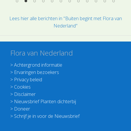
Lees hier alle berichten in "Buiten begint met Flora van
Nederland"
Flora van Nederland
>
Achtergrond informatie
>
Ervaringen bezoekers
>
Privacy beleid
>
Cookies
>
Disclaimer
>
Nieuwsbrief Planten dichterbij
>
Doneer
>
Schrijf je in voor de Nieuwsbrief