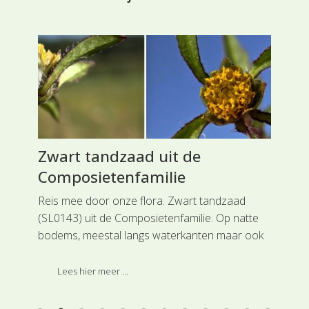
Zwart tandzaad uit de
Dr
Composietenfamilie
An
isch
Reis mee door onze flora. Zwart tandzaad
Rei
(SL0143) uit de Composietenfamilie. Op natte
zeg
nd
bodems, meestal langs waterkanten maar ook
mee
e
wel op muren langs grachten en andere
ner
de
wateren kun je Tandzaden vinden, zoals Zwart
ing
Lees hier meer ...
tandzaad.