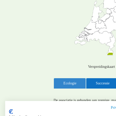
Verspreidingskaart
Ecologie
Successie
De associatie is gebonden aan zonnige, ma
Pri
uit hemicryptofyten, chamaefyten en geofy
belangrijke contactgemeenschap is.