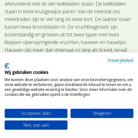
afwisselend met de vier kelkbladen staan. De kelkbladen
staan in twee kruisgewijze paren. Van de meestal zes
meeldraden zijn er vier lang en twee kort. De laatste staan
tussen twee kroonbladen in. De vruchtbeginsels zijn
bovenstandig en groeien uit tot twee typen met twee
kleppen openspringende vruchten, hauwen en hauwtjes.
Hauwen zijn meer dan driemaal zo lang als breed, terwijl
hauwtjes minder dan driemaal zo lang als breed zijn; de
Privacybeleid
grootte van de vruchten speelt geen rol bij het
Wij gebruiken cookies
onderscheid. Het gedeelte van de vrucht dat boven de
We kunnen deze plaatsen voor analyse van onze bezoekersgegevens, om
kleppen uitsteekt noemen we de snavel. Om de planten op
onze website te verbeteren, gepersonaliseerde inhoud te tonen en om u
naam te brengen, heb je naast bloemen ook rijpe vruchten
een geweldige website-ervaring te bieden. Voor meer informatie over de
cookies die we gebruiken opent u de instellingen.
nodig.
Zie ook: Les14 uit 18 Flora lessen online "soorten
Accepteer alles
Weigeren
herkennen" van hoofdgroepen © Flora van Nederland
Nee, pas aan