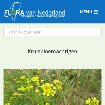
MENU
Plantensoorten
Kruisbloemachtigen
Plantengemeenschappen
Determineren