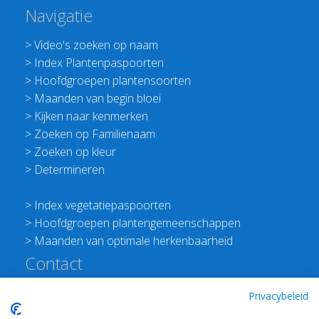
Navigatie
>
Video's zoeken op naam
>
Index Plantenpaspoorten
>
Hoofdgroepen plantensoorten
>
Maanden van begin bloei
>
Kijken naar kenmerken
>
Zoeken op Familienaam
>
Zoeken op kleur
>
Determineren
>
Index vegetatiepaspoorten
>
Hoofdgroepen plantengemeenschappen
>
Maanden van optimale herkenbaarheid
Contact
Redactie Flora van Nederland
Privacybeleid
>
Stichting Planten Dichterbij