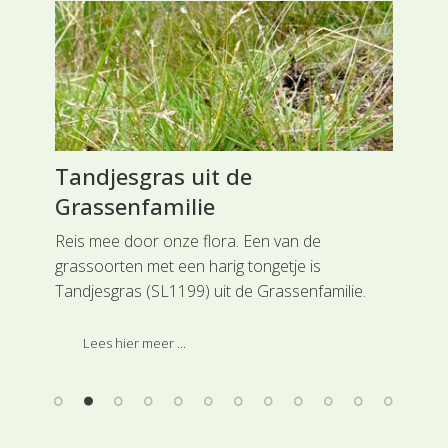
Tandjesgras uit de
Ge
Grassenfamilie
Co
Reis mee door onze flora. Een van de
Rei
ie
grassoorten met een harig tongetje is
(SL
iet
Tandjesgras (SL1199) uit de Grassenfamilie.
Zwi
ke
Het niet al te hoog wordende gras groeit in
geh
dichte pollen en vormt op die manier ook
kli
Lees hier meer ...
zoden. Deze soort is ingedeeld bij de
hoofdgroep Grasachtigen.