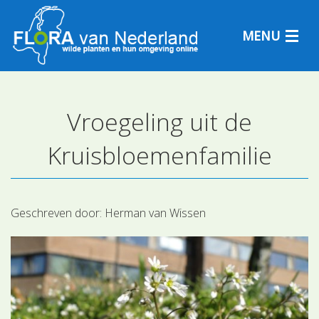
MENU
Vroegeling uit de
Plantensoorten
Kruisbloemenfamilie
Plantengemeenschappen
Determineren
Geschreven door:
Herman van Wissen