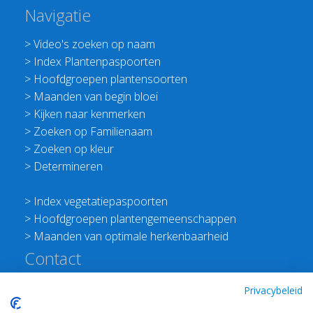
Navigatie
>
Video's zoeken op naam
>
Index Plantenpaspoorten
>
Hoofdgroepen plantensoorten
>
Maanden van begin bloei
>
Kijken naar kenmerken
>
Zoeken op Familienaam
>
Zoeken op kleur
>
Determineren
>
Index vegetatiepaspoorten
>
Hoofdgroepen plantengemeenschappen
>
Maanden van optimale herkenbaarheid
Contact
Redactie Flora van Nederland
Privacybeleid
>
Stichting Planten Dichterbij