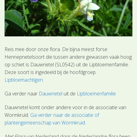
Reis mee door onze flora. De bijna meest forse
Hennepnetelsoort die tussen andere gewassen vaak hoog
op schiet is Dauwnetel (SL0542) uit de Lipbloemenfamilie.
Deze soort is ingedeeld bij de hoofdgroep
Lipbloemachtigen
.
Ga verder naar
Dauwnetel
uit de
Lipbloemenfamilie
Dauwnetel komt onder andere voor in de associatie van
Wormkruid.
Ga verder naar de associatie of
plantengemeenschap van Wormkruid
.
Met Flora van Nederland door de Nederlandse flora heen.