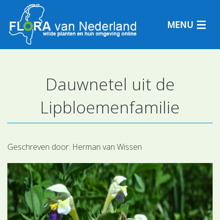
MENU
Dauwnetel uit de
Plantensoorten
Lipbloemenfamilie
Plantengemeenschappen
Determineren
Geschreven door:
Herman van Wissen