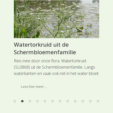
Watertorkruid uit de
St
Schermbloemenfamilie
De 
vulg
Reis mee door onze flora. Watertorkruid
Eri
ot
(SL0868) uit de Schermbloemenfamilie. Langs
ein
e
waterkanten en vaak ook net in het water bloeit
paa
n,
in de zomer een der meest algemene soorten
.
uit de Schermbloemenfamilie, namelijk
Lees hier meer ...
Watertorkruid. Deze soort is ingedeeld bij de
hoofdgroep Schermbloemachtigen.