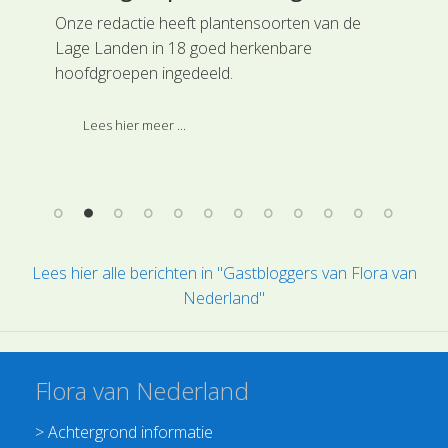
Onze redactie heeft plantensoorten van de
Hoe
Lage Landen in 18 goed herkenbare
pla
hoofdgroepen ingedeeld.
aan
De groep van de Roosachtigen omvat een
Wil
grote familie, de Rozenfamilie of Rosaceae, en
jon
Lees hier meer ...
een aantal kleinere families. Zowel binnen de
ple
Rozenfamilie als de kleine families komen
ver
kruiden, struiken en bomen voor.
flo
Lees hier alle berichten in "Gastbloggers van Flora van
Nederland"
Flora van Nederland
>
Achtergrond informatie