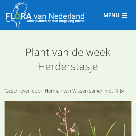
MENU
Plant van de week
Plantensoorten
Herderstasje
Plantengemeenschappen
Determineren
Geschreven door:
Herman van Wissen samen met NIBI