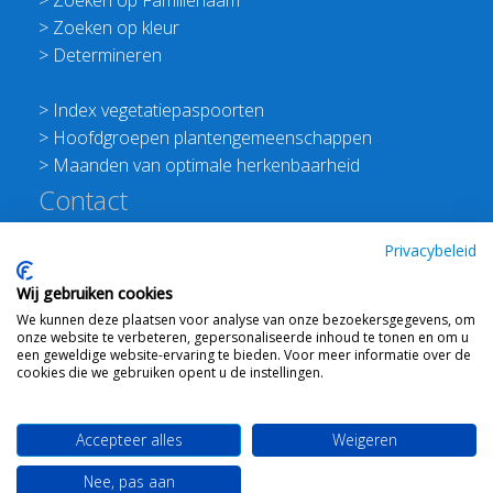
>
Zoeken op Familienaam
>
Zoeken op kleur
>
Determineren
>
Index vegetatiepaspoorten
>
Hoofdgroepen plantengemeenschappen
>
Maanden van optimale herkenbaarheid
Contact
Redactie Flora van Nederland
Privacybeleid
>
Stichting Planten Dichterbij
Wij gebruiken cookies
E:
info@floravannederland.nl
We kunnen deze plaatsen voor analyse van onze bezoekersgegevens, om
Plein 1992 70F 6221JP Maastricht
onze website te verbeteren, gepersonaliseerde inhoud te tonen en om u
T: 06 41237586
een geweldige website-ervaring te bieden. Voor meer informatie over de
cookies die we gebruiken opent u de instellingen.
KVK: 76114821 btw: NL860512289B01
Accepteer alles
Weigeren
Webdesign
Ton Haex
voor © 2008 - 2026 Flora van
Nee, pas aan