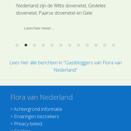
Nederland zijn de Witte dovenetel, Gevlekte
sch
dovenetel, Paarse dovenetel en Gele
gis
dovenetel. Wat zijn de belangrijkste verschillen?
reg
e
ove
Lees hier meer ...
rd.
Lees hier alle berichten in "Gastbloggers van Flora van
Nederland"
Flora van Nederland
>
Achtergrond informatie
>
Ervaringen bezoekers
>
Privacy beleid