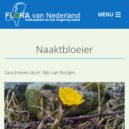
MENU
Naaktbloeier
Plantensoorten
Plantengemeenschappen
Geschreven door:
Nils van Rooijen
Determineren