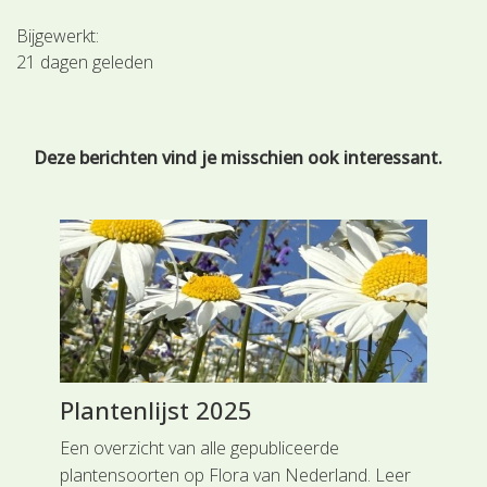
Bijgewerkt:
21 dagen geleden
Deze berichten vind je misschien ook interessant.
et
Plantenlijst 2025
He
n de
Een overzicht van alle gepubliceerde
Mij
ge
plantensoorten op Flora van Nederland. Leer
bij