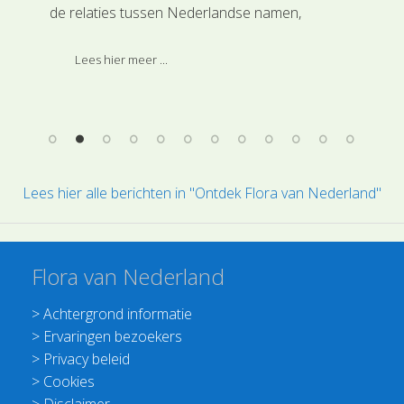
ee
de relaties tussen Nederlandse namen,
ond
en
Wetenschappelijke namen, Families en
Ber
Hoofdgroepen.
Lim
Lees hier meer ...
Flo
Lees hier alle berichten in "Ontdek Flora van Nederland"
Flora van Nederland
>
Achtergrond informatie
>
Ervaringen bezoekers
>
Privacy beleid
>
Cookies