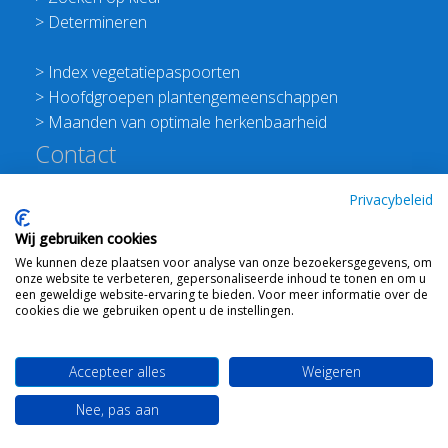
>
Determineren
>
Index vegetatiepaspoorten
>
Hoofdgroepen plantengemeenschappen
>
Maanden van optimale herkenbaarheid
Contact
Redactie Flora van Nederland
Privacybeleid
>
Stichting Planten Dichterbij
Wij gebruiken cookies
E:
info@floravannederland.nl
We kunnen deze plaatsen voor analyse van onze bezoekersgegevens, om
Plein 1992 70F 6221JP Maastricht
onze website te verbeteren, gepersonaliseerde inhoud te tonen en om u
T: 06 41237586
een geweldige website-ervaring te bieden. Voor meer informatie over de
cookies die we gebruiken opent u de instellingen.
KVK: 76114821 btw: NL860512289B01
Accepteer alles
Weigeren
Webdesign
Ton Haex
voor © 2008 - 2026 Flora van
Nee, pas aan
Nederland
-
Mail ons