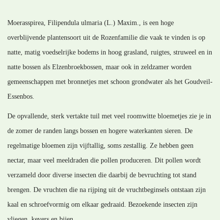
Moerasspirea, Filipendula ulmaria (L.) Maxim., is een hoge
overblijvende plantensoort uit de Rozenfamilie die vaak te vinden is op
natte, matig voedselrijke bodems in hoog grasland, ruigtes, struweel en in
natte bossen als Elzenbroekbossen, maar ook in zeldzamer worden
gemeenschappen met bronnetjes met schoon grondwater als het Goudveil-
Essenbos.
De opvallende, sterk vertakte tuil met veel roomwitte bloemetjes zie je in
de zomer de randen langs bossen en hogere waterkanten sieren. De
regelmatige bloemen zijn vijftallig, soms zestallig. Ze hebben geen
nectar, maar veel meeldraden die pollen produceren. Dit pollen wordt
verzameld door diverse insecten die daarbij de bevruchting tot stand
brengen. De vruchten die na rijping uit de vruchtbeginsels ontstaan zijn
kaal en schroefvormig om elkaar gedraaid. Bezoekende insecten zijn
vliegen, kevers en bijen.