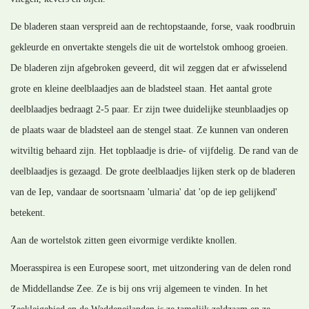
De bladeren staan verspreid aan de rechtopstaande, forse, vaak roodbruin
gekleurde en onvertakte stengels die uit de wortelstok omhoog groeien.
De bladeren zijn afgebroken geveerd, dit wil zeggen dat er afwisselend
grote en kleine deelblaadjes aan de bladsteel staan. Het aantal grote
deelblaadjes bedraagt 2-5 paar. Er zijn twee duidelijke steunblaadjes op
de plaats waar de bladsteel aan de stengel staat. Ze kunnen van onderen
witviltig behaard zijn. Het topblaadje is drie- of vijfdelig. De rand van de
deelblaadjes is gezaagd. De grote deelblaadjes lijken sterk op de bladeren
van de Iep, vandaar de soortsnaam 'ulmaria' dat 'op de iep gelijkend'
betekent.
Aan de wortelstok zitten geen eivormige verdikte knollen.
Moerasspirea is een Europese soort, met uitzondering van de delen rond
de Middellandse Zee. Ze is bij ons vrij algemeen te vinden. In het