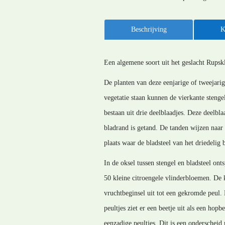
Beschrijving
K
Een algemene soort uit het geslacht Rupsk
De planten van deze eenjarige of tweejari
vegetatie staan kunnen de vierkante stenge
bestaan uit drie deelblaadjes. Deze deelbl
bladrand is getand. De tanden wijzen naar 
plaats waar de bladsteel van het driedelig b
In de oksel tussen stengel en bladsteel on
50 kleine citroengele vlinderbloemen. De 
vruchtbeginsel uit tot een gekromde peul. 
peultjes ziet er een beetje uit als een hop
eenzadige peultjes. Dit is een onderscheid