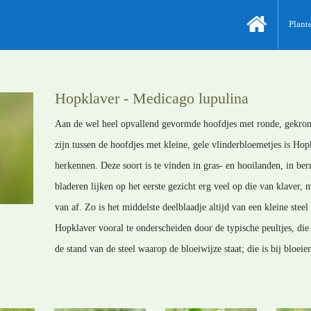
Plant
Hopklaver - Medicago lupulina
Aan de wel heel opvallend gevormde hoofdjes met ronde, gekromde
zijn tussen de hoofdjes met kleine, gele vlinderbloemetjes is Ho
herkennen. Deze soort is te vinden in gras- en hooilanden, in ber
bladeren lijken op het eerste gezicht erg veel op die van klaver, m
van af. Zo is het middelste deelblaadje altijd van een kleine stee
Hopklaver vooral te onderscheiden door de typische peultjes, die
de stand van de steel waarop de bloeiwijze staat; die is bij bloei