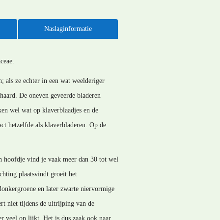
Naslaginformatie
ceae.
; als ze echter in een wat weelderiger
 behaard. De oneven geveerde bladeren
jken wel wat op klaverblaadjes en de
act hetzelfde als klaverbladeren. Op de
'n hoofdje vind je vaak meer dan 30 tot wel
hting plaatsvindt groeit het
 donkergroene en later zwarte niervormige
t niet tijdens de uitrijping van de
 veel op lijkt. Het is dus zaak ook naar