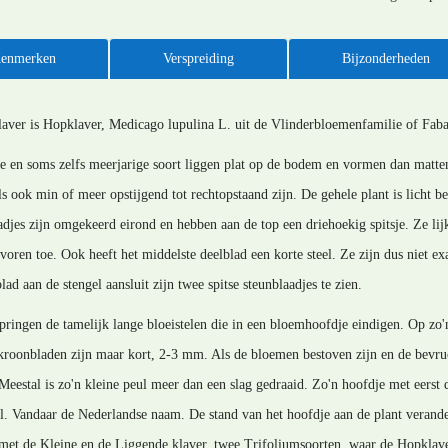
enmerken
Verspreiding
Bijzonderheden
laver is Hopklaver, Medicago lupulina L. uit de Vlinderbloemenfamilie of Faba
ge en soms zelfs meerjarige soort liggen plat op de bodem en vormen dan matten
ls ook min of meer opstijgend tot rechtopstaand zijn. De gehele plant is licht
aadjes zijn omgekeerd eirond en hebben aan de top een driehoekig spitsje. Ze li
voren toe. Ook heeft het middelste deelblad een korte steel. Ze zijn dus niet ex
lad aan de stengel aansluit zijn twee spitse steunblaadjes te zien.
tspringen de tamelijk lange bloeistelen die in een bloemhoofdje eindigen. Op zo
kroonbladen zijn maar kort, 2-3 mm. Als de bloemen bestoven zijn en de bevruc
Meestal is zo'n kleine peul meer dan een slag gedraaid. Zo'n hoofdje met eerst
bel. Vandaar de Nederlandse naam. De stand van het hoofdje aan de plant verander
 met de Kleine en de Liggende klaver, twee Trifoliumsoorten, waar de Hopklaver