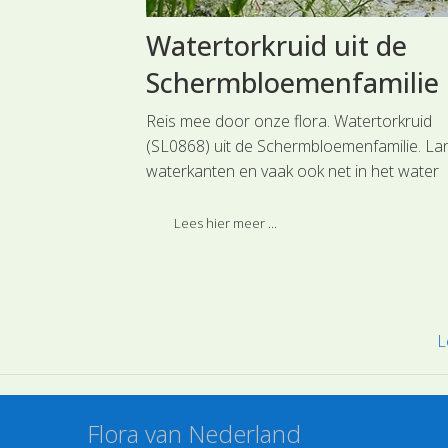
uit de
Watertorkruid uit de
Schermbloemenfamilie
ote weegbree
Reis mee door onze flora. Watertorkruid
e. Bijna overal
(SL0868) uit de Schermbloemenfamilie. La
soort, die een
waterkanten en vaak ook net in het water
bloeit in de zomer een der meest algemen
soorten uit de Schermbloemenfamilie, name
Lees hier meer ...
Watertorkruid. Deze soort is ingedeeld bij 
hoofdgroep Schermbloemachtigen.
L
Flora van Nederland