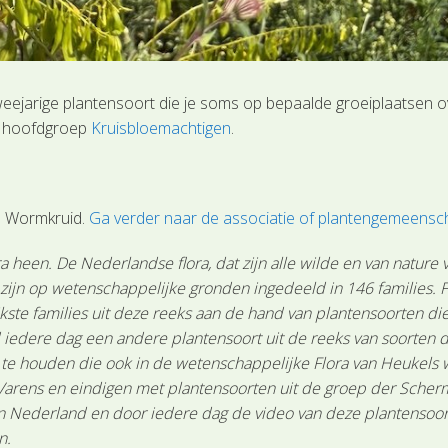
weejarige plantensoort die je soms op bepaalde groeiplaatsen o
de hoofdgroep
Kruisbloemachtigen
.
n Wormkruid.
Ga verder naar de associatie of plantengemeens
 heen. De Nederlandse flora, dat zijn alle wilde en van nature
n zijn op wetenschappelijke gronden ingedeeld in 146 families.
ste families uit deze reeks aan de hand van plantensoorten die 
 iedere dag een andere plantensoort uit de reeks van soorten d
n te houden die ook in de wetenschappelijke Flora van Heukels
Varens en eindigen met plantensoorten uit de groep der Scher
Nederland en door iedere dag de video van deze plantensoort te
n.