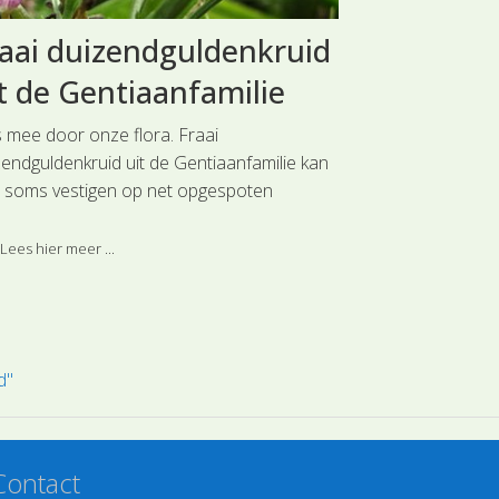
aai duizendguldenkruid
Moerasdr
t de Gentiaanfamilie
Composie
s mee door onze flora. Fraai
Reis mee door 
zendguldenkruid uit de Gentiaanfamilie kan
(SL0589) uit de
h soms vestigen op net opgespoten
of stervormige b
dvlakten of open plekken in recent
Moerasdroogbloe
gelegde gebieden die zich tot natuurgebied
van de Edelweis
Lees hier meer ...
Lees hier meer 
wikkelen.
d"
Contact