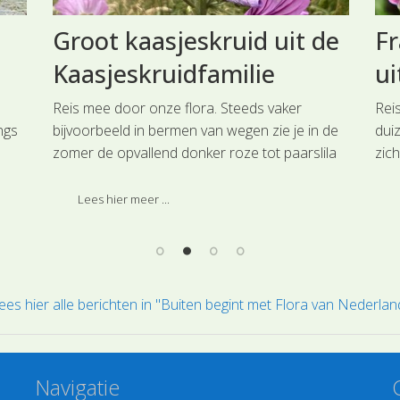
Groot kaasjeskruid uit de
Fr
Kaasjeskruidfamilie
ui
Reis mee door onze flora. Steeds vaker
Rei
ngs
bijvoorbeeld in bermen van wegen zie je in de
dui
zomer de opvallend donker roze tot paarslila
zic
e
gekleurde bloemen van Groot kaasjeskruid uit
zan
lijk
de Kaasjeskruidfamilie.
aan
Lees hier meer ...
de
ont
ees hier alle berichten in "Buiten begint met Flora van Nederlan
Navigatie