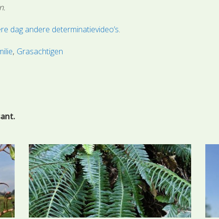
n.
re dag andere determinatievideo’s
.
ilie
Grasachtigen
sant.