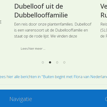
Dubelloof uit de
Ve
Dubbellooffamilie
Ru
g
Een reis door onze plantenfamilies. Dubelloof
Rei
is een varensoort uit de Dubellooffamilie en
(SL0
staat op de rode lijst. We vinden deze
de R
prachtige varen in bossen op wat vochtige
nat
zure bodem.
hori
Lees hier meer ...
nat
de 
Gevl
hoo
ees hier alle berichten in "Buiten begint met Flora van Nederlan
Navigatie