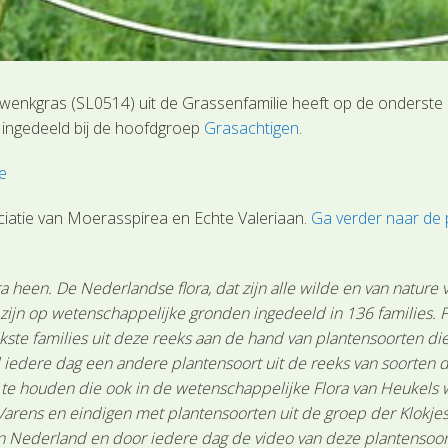
zwenkgras (SL0514) uit de Grassenfamilie heeft op de onderste 
s ingedeeld bij de hoofdgroep
Grasachtigen
.
e
iatie van Moerasspirea en Echte Valeriaan.
Ga verder naar de
 heen. De Nederlandse flora, dat zijn alle wilde en van nature
n zijn op wetenschappelijke gronden ingedeeld in 136 families.
ste families uit deze reeks aan de hand van plantensoorten die 
 iedere dag een andere plantensoort uit de reeks van soorten d
n te houden die ook in de wetenschappelijke Flora van Heukels
arens en eindigen met plantensoorten uit de groep der Klokjes-
Nederland en door iedere dag de video van deze plantensoort te