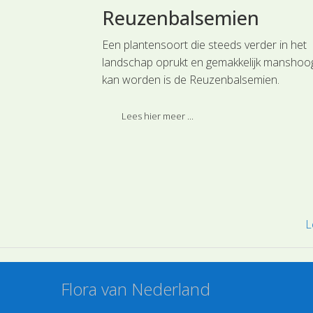
t de
Reuzenbalsemien
ilie
Een plantensoort die steeds verder in het
landschap oprukt en gemakkelijk manshoo
ilies. Een van de
kan worden is de Reuzenbalsemien.
van de
and voorkomen is
Bekijk het plantenpaspoort
Lees hier meer ...
enbloemfamilie.
e hoofdgroep
L
Flora van Nederland