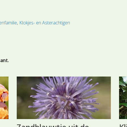
nfamilie
Klokjes- en Asterachtigen
sant.