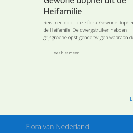
Gewone dophei uit de
Heifamilie
 grootste gras,
Reis mee door onze flora. Gewone dophei 
en behoeve van
de Heifamilie. De dwergstruiken hebben
Mais. Deze soort
grijsgroene opstijgende twijgen waaraan d
 Grasachtigen.
bloemen staan en ook liggende takken die
tussen het mos matten vormen.
Lees hier meer ...
L
Flora van Nederland