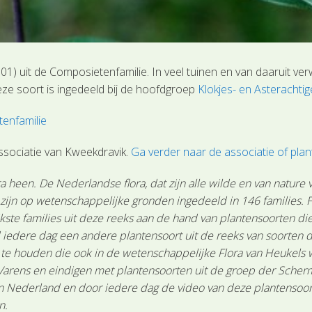
) uit de Composietenfamilie. In veel tuinen en van daaruit verwi
ze soort is ingedeeld bij de hoofdgroep
Klokjes- en Asterachti
enfamilie
ssociatie van Kweekdravik.
Ga verder naar de associatie of pl
 heen. De Nederlandse flora, dat zijn alle wilde en van nature
n zijn op wetenschappelijke gronden ingedeeld in 146 families.
ste families uit deze reeks aan de hand van plantensoorten die 
 iedere dag een andere plantensoort uit de reeks van soorten d
n te houden die ook in de wetenschappelijke Flora van Heukels
Varens en eindigen met plantensoorten uit de groep der Scher
Nederland en door iedere dag de video van deze plantensoort te
n.