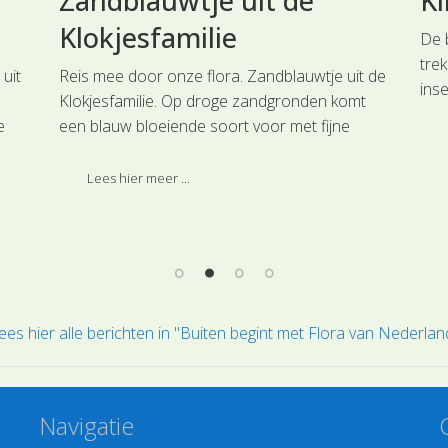
Zandblauwtje uit de
Kl
Klokjesfamilie
De 
trek
uit
Reis mee door onze flora. Zandblauwtje uit de
ins
Klokjesfamilie. Op droge zandgronden komt
en 
e
een blauw bloeiende soort voor met fijne
ste
bloemen in een hoofdjesachtige bloeiwijze.
doo
Lees hier meer ...
soor
Kli
ees hier alle berichten in "Buiten begint met Flora van Nederlan
Navigatie