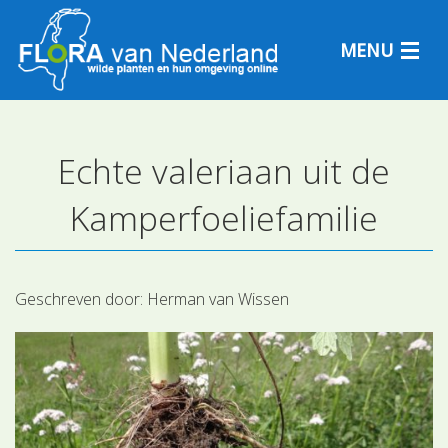
MENU
Echte valeriaan uit de
Plantensoorten
Kamperfoeliefamilie
Plantengemeenschappen
Determineren
Geschreven door:
Herman van Wissen