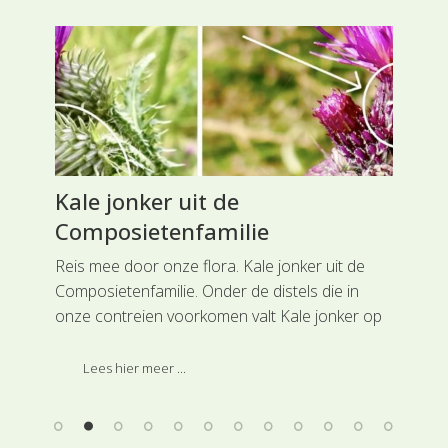
ie
Kale jonker uit de
We
Composietenfamilie
Co
de
e
Reis mee door onze flora. Kale jonker uit de
Rei
 de
Composietenfamilie. Onder de distels die in
uit
it
onze contreien voorkomen valt Kale jonker op
wel
ij
door zijn stakerig uiterlijk.
wer
Lees hier meer ...