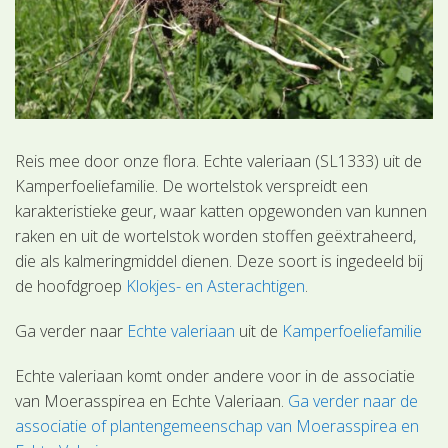
Reis mee door onze flora. Echte valeriaan (SL1333) uit de
Kamperfoeliefamilie. De wortelstok verspreidt een
karakteristieke geur, waar katten opgewonden van kunnen
raken en uit de wortelstok worden stoffen geëxtraheerd,
die als kalmeringmiddel dienen. Deze soort is ingedeeld bij
de hoofdgroep
Klokjes- en Asterachtigen
.
Ga verder naar
Echte valeriaan
uit de
Kamperfoeliefamilie
Echte valeriaan komt onder andere voor in de associatie
van Moerasspirea en Echte Valeriaan.
Ga verder naar de
associatie of plantengemeenschap van Moerasspirea en