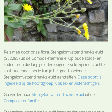
Reis mee door onze flora. Stengelomvattend havikskruid
(SL2285) uit de Composietenfamilie. Op oude stads- en
kademuren die lang geleden opgemetseld zijn met zachte
kalkhoudende specie kun je het geel bloeiende
Stengelomvattend havikskruid aantreffen.
Deze soort is
ingedeeld bij de hoofdgroep Klokjes- en Asterachtigen
.
Ga verder naar
Stengelomvattend havikskruid
uit de
Composietenfamilie
Stengelomvattend havikskruid komt onder andere voor in