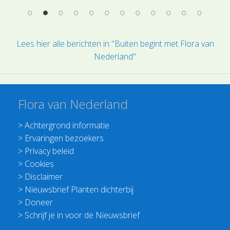
Lees hier alle berichten in "Buiten begint met Flora van
Nederland"
Flora van Nederland
>
Achtergrond informatie
>
Ervaringen bezoekers
>
Privacy beleid
>
Cookies
>
Disclaimer
>
Nieuwsbrief Planten dichterbij
>
Doneer
>
Schrijf je in voor de Nieuwsbrief