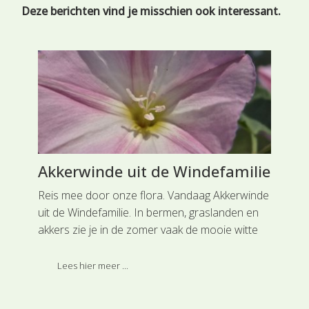
Deze berichten vind je misschien ook interessant.
Akkerwinde uit de Windefamilie
Mi
Ra
Reis mee door onze flora. Vandaag Akkerwinde
uit de Windefamilie. In bermen, graslanden en
Rei
akkers zie je in de zomer vaak de mooie witte
e
Wat
tot roze of roze-gestreepte bloemen van de
t.
wat
Akkerwinde.
Lees hier meer ...
te 
gel
de 