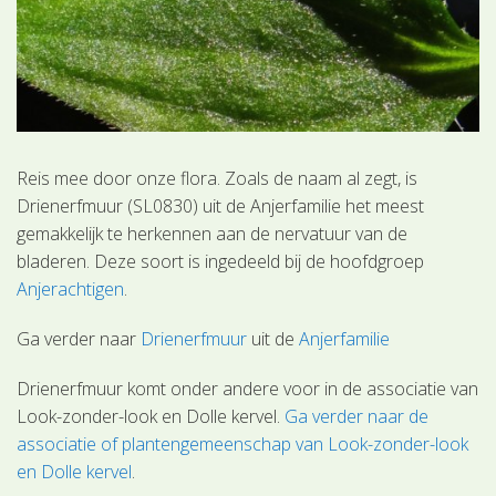
Reis mee door onze flora. Zoals de naam al zegt, is
Drienerfmuur (SL0830) uit de Anjerfamilie het meest
gemakkelijk te herkennen aan de nervatuur van de
bladeren. Deze soort is ingedeeld bij de hoofdgroep
Anjerachtigen
.
Ga verder naar
Drienerfmuur
uit de
Anjerfamilie
Drienerfmuur komt onder andere voor in de associatie van
Look-zonder-look en Dolle kervel.
Ga verder naar de
associatie of plantengemeenschap van Look-zonder-look
en Dolle kervel
.