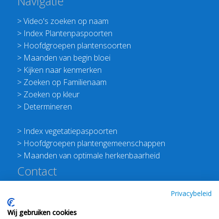
Navigatie
>
Video's zoeken op naam
>
Index Plantenpaspoorten
>
Hoofdgroepen plantensoorten
>
Maanden van begin bloei
>
Kijken naar kenmerken
>
Zoeken op Familienaam
>
Zoeken op kleur
>
Determineren
>
Index vegetatiepaspoorten
>
Hoofdgroepen plantengemeenschappen
>
Maanden van optimale herkenbaarheid
Contact
Redactie Flora van Nederland
Privacybeleid
>
Stichting Planten Dichterbij
Wij gebruiken cookies
E:
info@floravannederland.nl