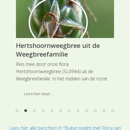
Hertshoornweegbree uit de
Ze
Weegbreefamilie
Kr
Reis mee door onze flora.
Rei
 uit
Hertshoornweegbree (SL0944) uit de
dui
ij
Weegbreefamilie. In het midden van de rozet
vle
ontstaat een rolronde bloeistengel, die niet
lil
bebladerd is. Deze eindigt bovenaan in een aar,
de 
Lees hier meer ...
die cylindrisch van vorm is.
Lees hier alle berichten in "Buiten begint met Flora van