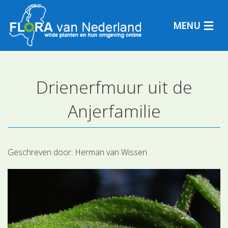
MENU
Drienerfmuur uit de
Plantensoorten
Anjerfamilie
Plantengemeenschappen
Determineren
Geschreven door:
Herman van Wissen