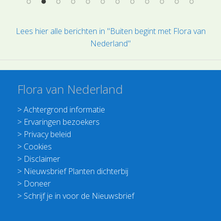
Lees hier alle berichten in "Buiten begint met Flora van
Nederland"
Flora van Nederland
>
Achtergrond informatie
>
Ervaringen bezoekers
>
Privacy beleid
>
Cookies
>
Disclaimer
>
Nieuwsbrief Planten dichterbij
>
Doneer
>
Schrijf je in voor de Nieuwsbrief