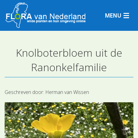
MENU
Knolboterbloem uit de
Plantensoorten
Ranonkelfamilie
Plantengemeenschappen
Determineren
Geschreven door:
Herman van Wissen