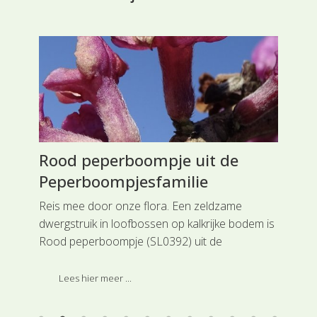
Rood peperboompje uit de
Ha
Peperboompjesfamilie
Gr
it
Reis mee door onze flora. Een zeldzame
Rei
te
dwergstruik in loofbossen op kalkrijke bodem is
voo
p de
Rood peperboompje (SL0392) uit de
gra
Peperboompjesfamilie.
(SL
ing
Lees hier meer ...