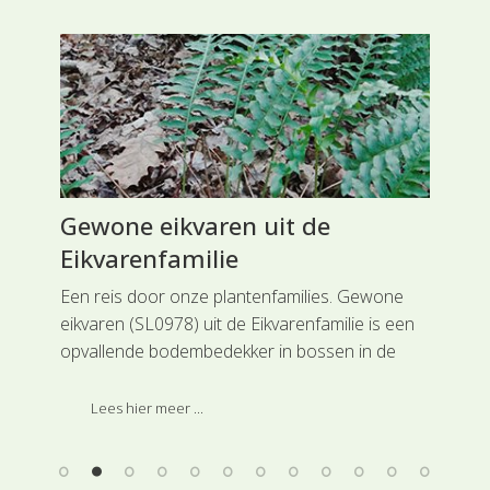
Gewone eikvaren uit de
Ri
Eikvarenfamilie
Gr
valt
Een reis door onze plantenfamilies. Gewone
Rei
e,
eikvaren (SL0978) uit de Eikvarenfamilie is een
Rie
opvallende bodembedekker in bossen in de
hee
g
duinen van het westen van het land en de
min
ze
Waddeneilanden. Deze varen is ingedeeld bij de
bee
Lees hier meer ...
hoofdgroep Wolfsklauwen en varens.
hoo