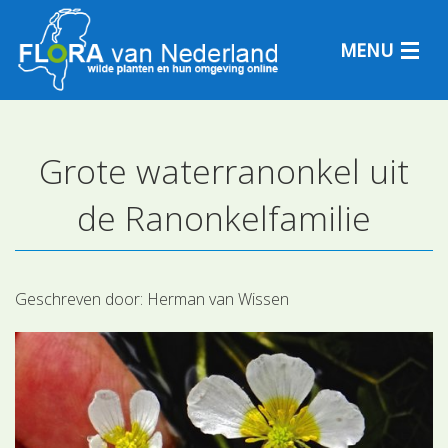
MENU
Grote waterranonkel uit
Plantensoorten
de Ranonkelfamilie
Plantengemeenschappen
Determineren
Geschreven door:
Herman van Wissen