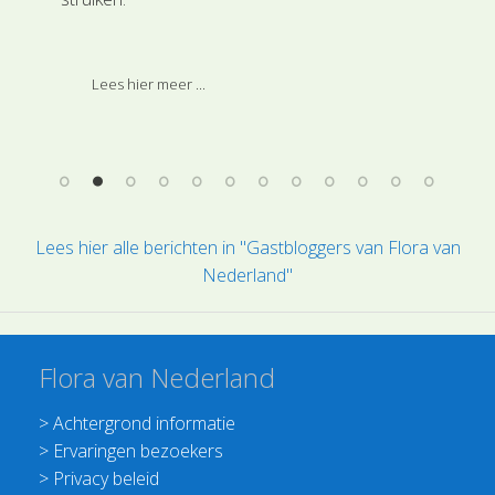
het
 uit
met
ten
Ere
Lees hier meer ...
n."
erg
doe
Lees hier alle berichten in "Gastbloggers van Flora van
Nederland"
Flora van Nederland
>
Achtergrond informatie
>
Ervaringen bezoekers
>
Privacy beleid