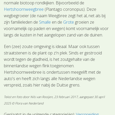
normale biotoop rondkijken. Bijvoorbeeld de
Hertshoornweegbree
(Plantago coronopus). Deze
wegbegroeier (de naam Weegbree zegt het al, net als bij
zijn familieleden de
Smalle
en de
Grote
groeien ze
voornamelijk op paden en wegen) komt voornamelijk voor
langs de kusten in het aangelopen zand van de duinen.
Een (zee) zoute omgeving is ideaal. Maar ook tussen
straatstenen is de plant op z'n plek. Sinds er gestrooid
wordt tegen de gladheid, is het zoutgehalte van de
binnenlandse wegen flink toegenomen.
Hertshoornweebree is ondertussen meegelift met de
auto's en heeft zich langs alle Nederlandse wegen
verspreid, zoals hier nabij de Duitse grens.
T
ekst en foto door Nils van Rooijen, 23 februari 2017, aangepast 30 april
2025 © Flora van Nederland
Geplaatst in de volgende categorie(ën):
Verspreiding