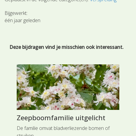
Bijgewerkt:
één jaar geleden
Deze bijdragen vind je misschien ook interessant.
Zeepboomfamilie uitgelicht
Na
er
De familie omvat bladverliezende bomen of
De 
eke
struiken.
nie