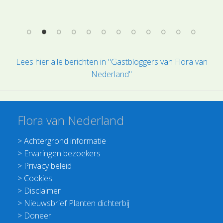
Lees hier alle berichten in "Gastbloggers van Flora van
Nederland"
Flora van Nederland
>
Achtergrond informatie
>
Ervaringen bezoekers
>
Privacy beleid
>
Cookies
>
Disclaimer
>
Nieuwsbrief Planten dichterbij
>
Doneer