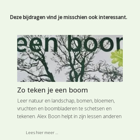
Deze bijdragen vind je misschien ook interessant.
Zo teken je een boom
Be
n
Leer natuur en landschap, bomen, bloemen,
De 
s
vruchten en boombladeren te schetsen en
is 
t
tekenen. Alex Boon helpt in zijn lessen anderen
blo
e
graag om de natuur en hun eigen creativiteit te
heg
ontdekken.
de 
Lees hier meer ...