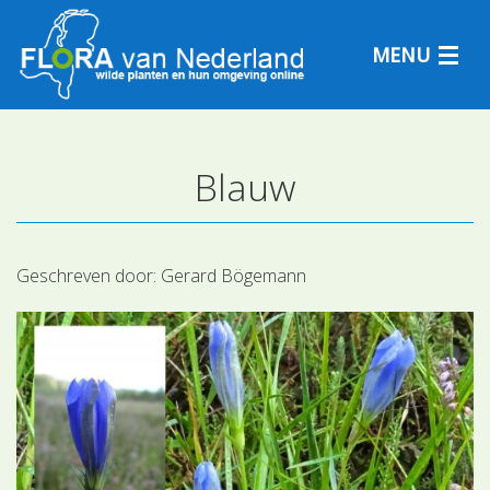
MENU
Blauw
Plantensoorten
Plantengemeenschappen
Geschreven door:
Gerard Bögemann
Determineren