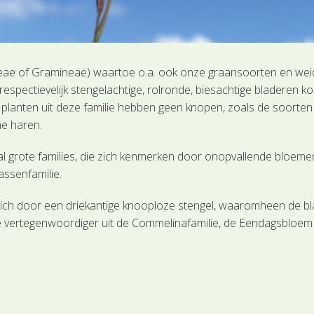
oaceae of Gramineae) waartoe o.a. ook onze graansoorten en we
espectievelijk stengelachtige, rolronde, biesachtige bladeren ko
 planten uit deze familie hebben geen knopen, zoals de soorte
ne haren.
 grote families, die zich kenmerken door onopvallende bloemen e
assenfamilie.
ch door een driekantige knooploze stengel, waaromheen de blade
ige vertegenwoordiger uit de Commelinafamilie, de Eendagsbloem