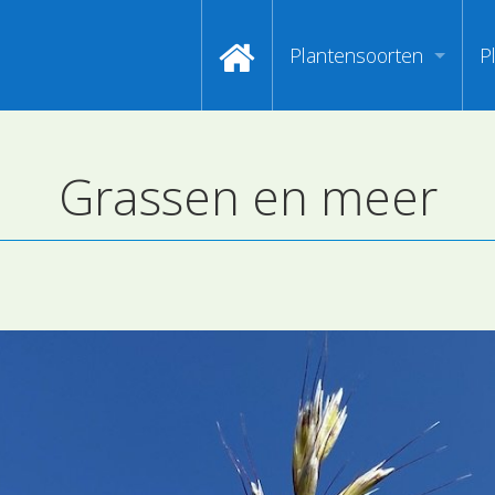
Plantensoorten
P
Video's zoeken op naa
I
Grassen en meer
Index van plantenpasp
H
Hoofdgroepen plantens
M
Maanden van begin bloe
Zoeken op Familienam
Kijken naar kenmerken
Zoeken op kleur