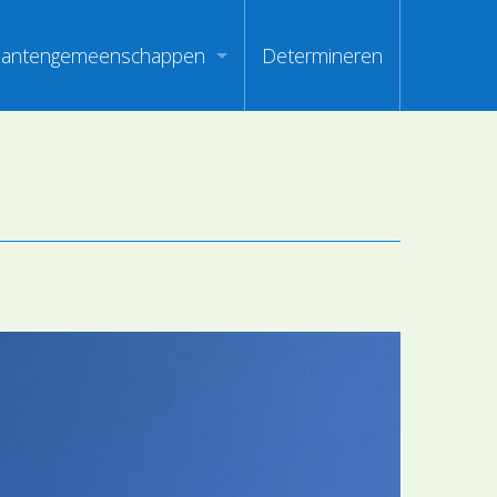
lantengemeenschappen
Determineren
m
ndex van vegetatiepaspoorten
oorten
oofdgroepen plantengemeenschappen
oorten
aanden van optimale herkenbaarheid
i
en