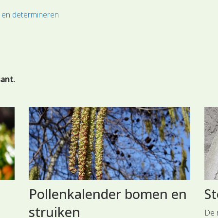
 en determineren
sant.
Pollenkalender bomen en
S
struiken
De 