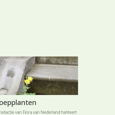
toepplanten
Het akke
redactie van Flora van Nederland hanteert
De akkerflora va