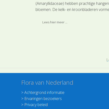
ollectoren
(Amaryllidaceae) hebben prachtige hange
p om de energie
bloemen. De kelk- en kroonbladeren vorm
ikers die als
een klokvormige bloem rondom de stampe
 plant dienen
en meeldraden.
Lees hier meer ...
proces van de
L
Flora van Nederland
>
Achtergrond informatie
>
Ervaringen bezoekers
>
Privacy beleid