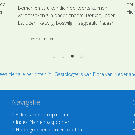
nde
het 
Bomen en struiken die hooikoorts kunnen
en
Hier
veroorzaken zijn onder andere: Berken, Iepen,
rs
je 
Es, Elzen, Katwilg, Boswilg, Haagbeuk, Plataan,
pla
Dennenfamilie, Hazelaar.
Lees hier meer ...
ees hier alle berichten in "Gastbloggers van Flora van Nederlan
Navigatie
>
Video's zoeken op naam
R
>
Index Plantenpaspoorten
>
Hoofdgroepen plantensoorten
E