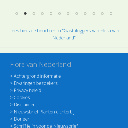
Lees hier alle berichten in "Gastbloggers van Flora van
Nederland"
Flora van Nederland
>
Achtergrond informatie
>
Ervaringen bezoekers
>
Privacy beleid
>
Cookies
>
Disclaimer
>
Nieuwsbrief Planten dichterbij
>
Doneer
>
Schrijf je in voor de Nieuwsbrief