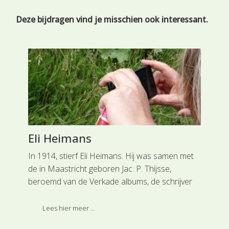
Deze bijdragen vind je misschien ook interessant.
Eli Heimans
Se
eit
In 1914, stierf Eli Heimans. Hij was samen met
Het
de in Maastricht geboren Jac. P. Thijsse,
beg
beroemd van de Verkade albums, de schrijver
kom
et
van de eerste druk in 1899 van de beroemde
nie
se
Geïllustreerde Flora van Nederland.
Lees hier meer ...