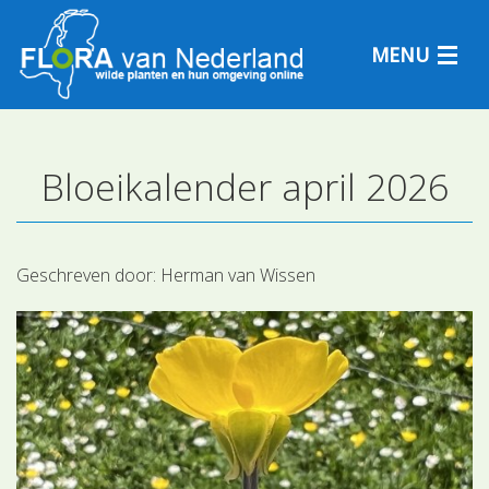
MENU
Bloeikalender april 2026
Plantensoorten
Plantengemeenschappen
Geschreven door:
Herman van Wissen
Determineren