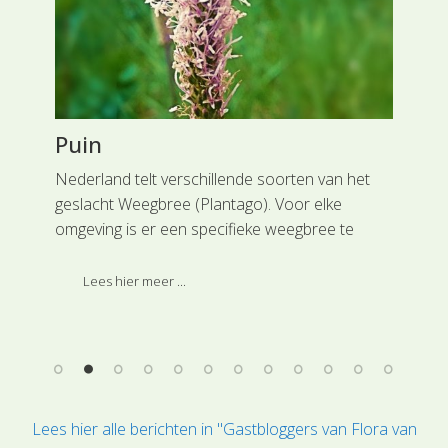
Puin
Vl
Nederland telt verschillende soorten van het
Een
geslacht Weegbree (Plantago). Voor elke
Tro
omgeving is er een specifieke weegbree te
(Ad
vinden. In de bermen is er de zeer algemeen
voorkomende Smalle weegbree (Plantago
Lees hier meer ...
lanceolata) terwijl op de platgetrapte paden de
Grote weegbree (Plantago major) voorkomt.
Lees hier alle berichten in "Gastbloggers van Flora van