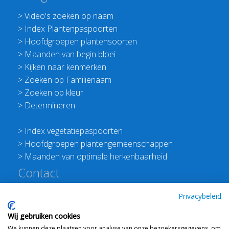
>
Video's zoeken op naam
>
Index Plantenpaspoorten
>
Hoofdgroepen plantensoorten
>
Maanden van begin bloei
>
Kijken naar kenmerken
>
Zoeken op Familienaam
>
Zoeken op kleur
>
Determineren
>
Index vegetatiepaspoorten
>
Hoofdgroepen plantengemeenschappen
>
Maanden van optimale herkenbaarheid
Contact
Redactie Flora van Nederland
Privacybeleid
>
Stichting Planten Dichterbij
Wij gebruiken cookies
E:
info@floravannederland.nl
We kunnen deze plaatsen voor analyse van onze bezoekersgegevens, om