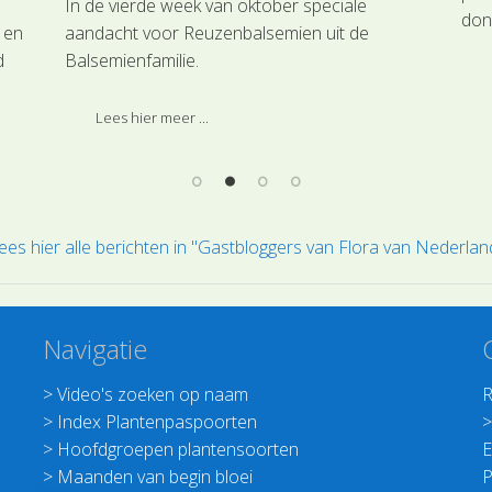
In de vierde week van oktober speciale
don
 en
aandacht voor Reuzenbalsemien uit de
plan
d
Balsemienfamilie.
ont
ren
Lees hier meer ...
.
ees hier alle berichten in "Gastbloggers van Flora van Nederlan
Navigatie
>
Video's zoeken op naam
R
>
Index Plantenpaspoorten
>
Hoofdgroepen plantensoorten
E
>
Maanden van begin bloei
P