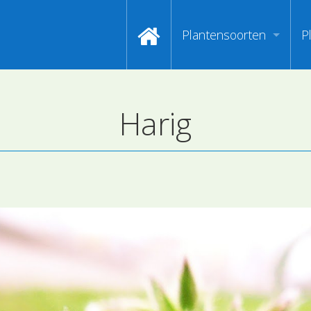
Plantensoorten
P
Video's zoeken op naa
I
Harig
Index van plantenpasp
H
Hoofdgroepen plantens
M
Maanden van begin bloe
Zoeken op Familienam
Kijken naar kenmerken
Zoeken op kleur