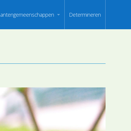
lantengemeenschappen
Determineren
m
ndex van vegetatiepaspoorten
oorten
oofdgroepen plantengemeenschappen
oorten
aanden van optimale herkenbaarheid
i
en