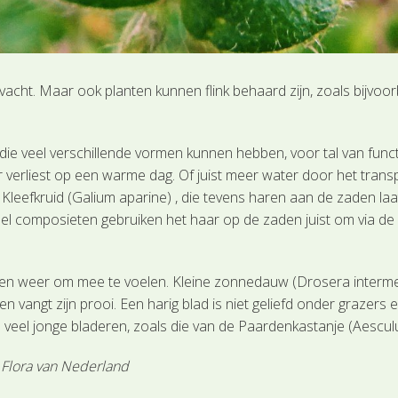
e vacht. Maar ook planten kunnen flink behaard zijn, zoals bij
, die veel verschillende vormen kunnen hebben, voor tal van fu
 verliest op een warme dag. Of juist meer water door het trans
Kleefkruid (Galium aparine) , die tevens haren aan de zaden la
Veel composieten gebruiken het haar op de zaden juist om via d
en weer om mee te voelen. Kleine zonnedauw (Drosera intermedi
 en vangt zijn prooi. Een harig blad is niet geliefd onder graze
 veel jonge bladeren, zoals die van de Paardenkastanje (Aescul
© Flora van Nederland