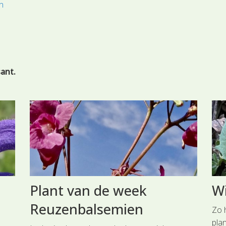
n
sant.
Plant van de week
Wi
Reuzenbalsemien
Zo 
plan