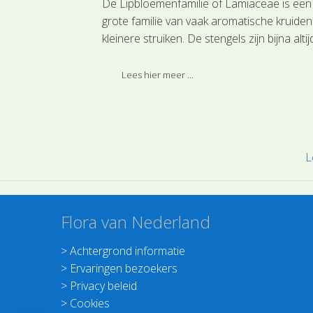
De Lipbloemenfamilie of Lamiaceae is een
aver (Lotus) en
grote familie van vaak aromatische kruiden
un gedeelde
kleinere struiken. De stengels zijn bijna altij
p lijken, is het
vierkantig, vaak sterk behaard en de blade
e Klaver.
staan tegenover elkaar en zelfs kruisgewijs
Lees hier meer ...
aan de staande en soms liggende stengels
L
Flora van Nederland
>
Achtergrond informatie
>
Ervaringen bezoekers
>
Privacy beleid
>
Cookies