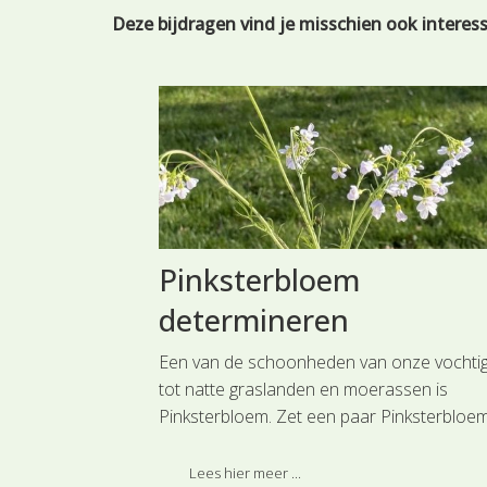
Deze bijdragen vind je misschien ook interes
ek
Pinksterbloem
determineren
tiveren voor
Een van de schoonheden van onze vochti
e week" in de
tot natte graslanden en moerassen is
Pinksterbloem. Zet een paar Pinksterbloe
in een vaasje en bestudeer deze prachtige
e druifjes uit de
plant eens van dichtbij.
Lees hier meer ...