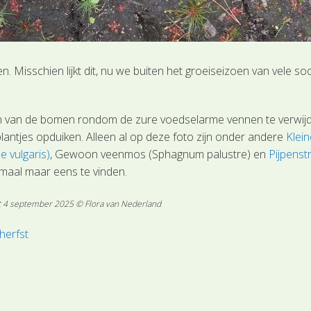
. Misschien lijkt dit, nu we buiten het groeiseizoen van vele so
eren van de bomen rondom de zure voedselarme vennen te verwij
 plantjes opduiken. Alleen al op deze foto zijn onder andere
Klei
 vulgaris)
, Gewoon veenmos (Sphagnum palustre) en
Pijpenst
emaal maar eens te vinden.
st 4 september 2025 © Flora van Nederland
 herfst