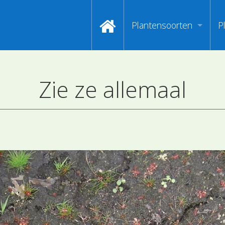
Plantensoorten
P
Video's zoeken op naa
I
Zie ze allemaal
Index van plantenpasp
H
Hoofdgroepen plantens
M
Maanden van begin bloe
Zoeken op Familienam
Kijken naar kenmerken
Zoeken op kleur