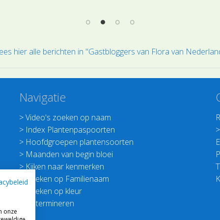
gro
te 
pla
Daa
ees hier alle berichten in "Gastbloggers van Flora van Nederlan
gro
Navigatie
>
Video's zoeken op naam
R
>
Index Plantenpaspoorten
>
Hoofdgroepen plantensoorten
E
>
Maanden van begin bloei
P
>
Kijken naar kenmerken
T
>
Zoeken op Familienaam
K
acybeleid
>
Zoeken op kleur
>
Determineren
m onze
geweldige