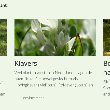
sant.
Klavers
B
n
Veel plantensoorten in Nederland dragen de
naam 'klaver'. Hoewel geslachten als
ge
Elk
Honingklaver (Melilotus), Rolklaver (Lotus) en
Som
Rupsklaver (Medicago) met hun gedeelde
men
and
blaadjes en vlinderbloemen er op lijken, is het
Lees hier meer ...
bod
geslacht Trifolium toch de échte Klaver.
bed