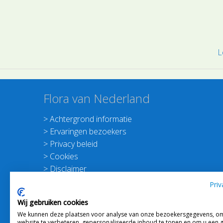
L
Flora van Nederland
>
Achtergrond informatie
>
Ervaringen bezoekers
>
Privacy beleid
>
Cookies
>
Disclaimer
>
Nieuwsbrief Planten dichterbij
Priv
>
Doneer
Wij gebruiken cookies
>
Schrijf je in voor de Nieuwsbrief
We kunnen deze plaatsen voor analyse van onze bezoekersgegevens, o
website te verbeteren, gepersonaliseerde inhoud te tonen en om u een 