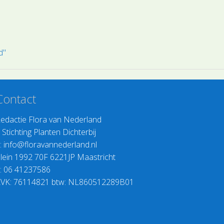
eien heeft niet alleen met het type bodem
plantenpaspoort
maken maar ook de interacties met andere
illustratieve fot
ntensoorten spelen een belangrijke rol.
rnaast hebben ook dieren en mensen een
d"
te invloed op de begroeiing
Contact
edactie Flora van Nederland
>
Stichting Planten Dichterbij
:
info@floravannederland.nl
lein 1992 70F 6221JP Maastricht
: 06 41237586
VK: 76114821 btw: NL860512289B01