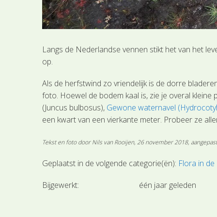
Langs de Nederlandse vennen stikt het van het leven
op.
Als de herfstwind zo vriendelijk is de dorre blad
foto. Hoewel de bodem kaal is, zie je overal kleine
(Juncus bulbosus),
Gewone waternavel (Hydrocotyle
een kwart van een vierkante meter. Probeer ze all
Tekst en foto door Nils van Rooijen, 26 november 2018, aangepa
Geplaatst in de volgende categorie(ën):
Flora in de
Bijgewerkt:
één jaar geleden