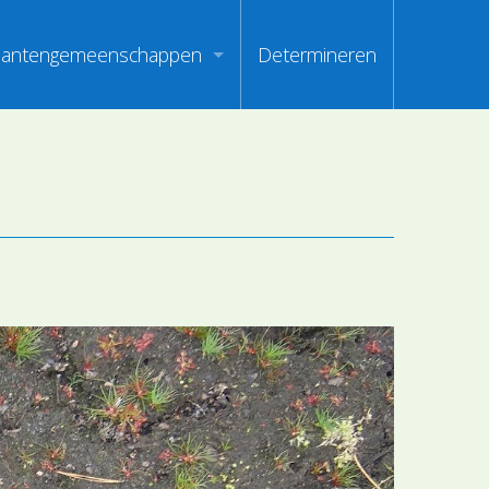
lantengemeenschappen
Determineren
m
ndex van vegetatiepaspoorten
oorten
oofdgroepen plantengemeenschappen
oorten
aanden van optimale herkenbaarheid
i
en