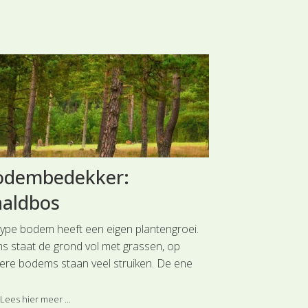
odembedekker:
Nieuwe
aaldbos
plantenp
 type bodem heeft een eigen plantengroei.
Met financiële 
s staat de grond vol met grassen, op
de Vriesfonds
e
ere bodems staan veel struiken. De ene
is Flora van Ne
em is kaal zand en de andere is helemaal
dit jaar een aa
ekt. Of planten op een bodem kunnen
te stellen en da
Lees hier meer ...
Lees hier meer 