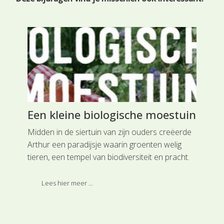
Een kleine biologische moestuin
Vl
Midden in de siertuin van zijn ouders creëerde
Op 
Arthur een paradijsje waarin groenten welig
naa
lijk
tieren, een tempel van biodiversiteit en pracht.
Ned
 We
Hij wil zijn passie voor en plezier in tuinieren
vee
graag met je delen. Geïnspireerd op methoden
Pie
Lees hier meer ...
van de permacultuur weet hij op een paar
Lau
vierkante meter enorm veel te verbouwen.
kom