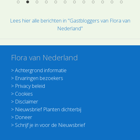
Lees hier alle berichten in "Gastbloggers van Flora van
Nederland"
Flora van Nederland
>
Achtergrond informatie
>
Ervaringen bezoekers
>
Privacy beleid
>
Cookies
>
Disclaimer
>
Nieuwsbrief Planten dichterbij
>
Doneer
>
Schrijf je in voor de Nieuwsbrief