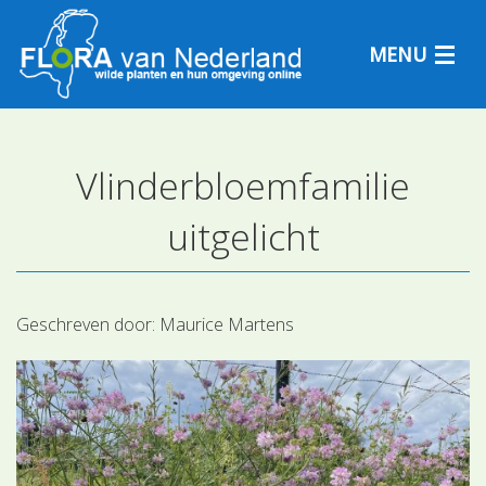
MENU
Vlinderbloemfamilie
Plantensoorten
uitgelicht
Plantengemeenschappen
Determineren
Geschreven door:
Maurice Martens