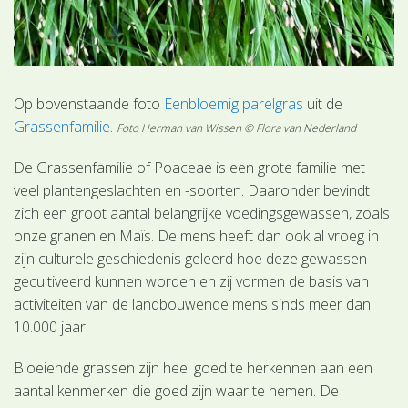
Op bovenstaande foto
Eenbloemig parelgras
uit de
Grassenfamilie
.
Foto Herman van Wissen © Flora van Nederland
De Grassenfamilie of Poaceae is een grote familie met
veel plantengeslachten en -soorten. Daaronder bevindt
zich een groot aantal belangrijke voedingsgewassen, zoals
onze granen en Maïs. De mens heeft dan ook al vroeg in
zijn culturele geschiedenis geleerd hoe deze gewassen
gecultiveerd kunnen worden en zij vormen de basis van
activiteiten van de landbouwende mens sinds meer dan
10.000 jaar.
Bloeiende grassen zijn heel goed te herkennen aan een
aantal kenmerken die goed zijn waar te nemen. De