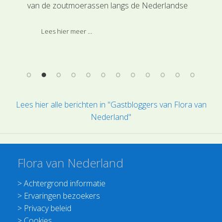
van de zoutmoerassen langs de Nederlandse
Dez
kusten. De kwelders zijn met name te vinden
bet
aan de oostkanten van de Waddeneilanden
vas
Lees hier meer ...
(foto: Schiermonnikoog) en de Zeeuwse
eilanden. De getijdenverschillen en de beperkte
stroming van de zeearmen en de Waddenzee
zorgen ervoor dat fijn slik kan ophopen.
Lees hier alle berichten in "Gastbloggers van Flora van
Nederland"
Flora van Nederland
>
Achtergrond informatie
>
Ervaringen bezoekers
>
Privacy beleid
>
Cookies