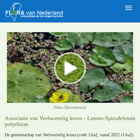
Toggle
naviga
Video Determinatie
Associatie van Veelwortelig kroos - Lemno-Spirodeletum
polyrhizae
De gemeenschap van Veelwortelig kroos (code 1Aa2, vanaf 2022 r1Aa2)