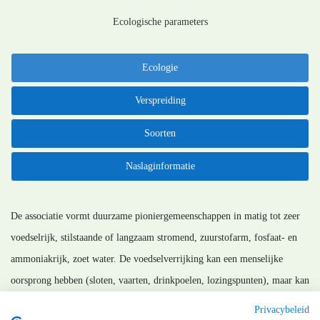
Ecologische parameters
Ecologie
Verspreiding
Soorten
Naslaginformatie
De associatie vormt duurzame pioniergemeenschappen in matig tot zeer
voedselrijk, stilstaande of langzaam stromend, zuurstofarm, fosfaat- en
ammoniakrijk, zoet water. De voedselverrijking kan een menselijke
oorsprong hebben (sloten, vaarten, drinkpoelen, lozingspunten), maar kan
ook het gevolg zijn van rotting van bladeren. Het neutrale tot basische
Privacybeleid