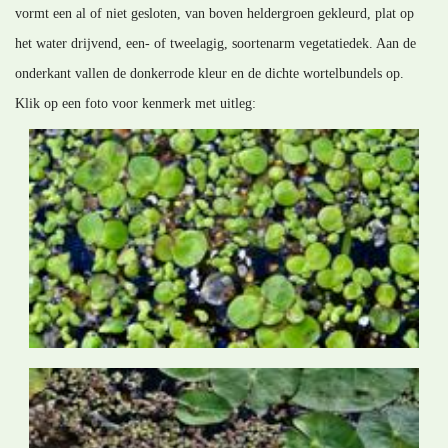
vormt een al of niet gesloten, van boven heldergroen gekleurd, plat op
het water drijvend, een- of tweelagig, soortenarm vegetatiedek. Aan de
onderkant vallen de donkerrode kleur en de dichte wortelbundels op.
Klik op een foto voor kenmerk met uitleg: