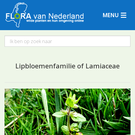
MENU
Plantensoorten
Lipbloemenfamilie of Lamiaceae
Plantengemeenschappen
Determineren