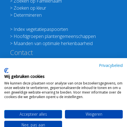
>
Zoeken op Familienaam
>
Zoeken op kleur
>
Determineren
>
Index vegetatiepaspoorten
>
Hoofdgroepen plantengemeenschappen
>
Maanden van optimale herkenbaarheid
Contact
Redactie Flora van Nederland
Privacybeleid
>
Stichting Planten Dichterbij
Wij gebruiken cookies
E:
info@floravannederland.nl
We kunnen deze plaatsen voor analyse van onze bezoekersgegevens, om
Plein 1992 70F 6221JP Maastricht
onze website te verbeteren, gepersonaliseerde inhoud te tonen en om u
T: 06 41237586
een geweldige website-ervaring te bieden. Voor meer informatie over de
cookies die we gebruiken opent u de instellingen.
KVK: 76114821 btw: NL860512289B01
Accepteer alles
Weigeren
Webdesign
Ton Haex
voor © 2008 - 2026 Flora van
Nee, pas aan