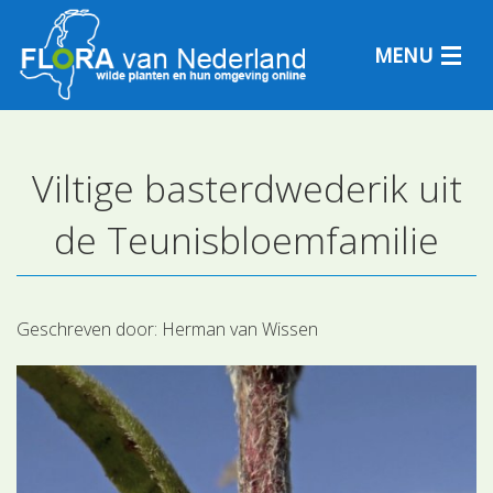
MENU
Viltige basterdwederik uit
Plantensoorten
de Teunisbloemfamilie
Plantengemeenschappen
Determineren
Geschreven door:
Herman van Wissen