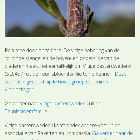
Reis mee door onze flora. De viltige beharing van de
rolronde stengel en de boven- en onderzijde van de
bladeren maakt het gemakkelijk om Viltige basterdwederik
(SL0457) uit de Teunisbloemfamilie te herkennen.
Deze
soort is ingedeeld bij de hoofdgroep Geranium- en
Vioolachtigen
.
Ga verder naar
Viltige basterdwederik
uit de
Teunisbloemfamilie
Viltige basterdwederik komt onder andere voor in de
associatie van Raketten en Kompassla.
Ga verder naar de