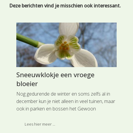
Deze berichten vind je misschien ook interessant.
Sneeuwklokje een vroege
Kl
bloeier
De 
dir
Nog gedurende de winter en soms zelfs al in
het
december kun je niet alleen in veel tuinen, maar
gro
ook in parken en bossen het Gewoon
lin
rder
sneeuwklokje.
vru
Lees hier meer ...