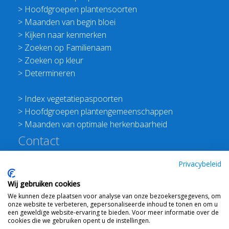
>
Hoofdgroepen plantensoorten
>
Maanden van begin bloei
>
Kijken naar kenmerken
>
Zoeken op Familienaam
>
Zoeken op kleur
>
Determineren
>
Index vegetatiepaspoorten
>
Hoofdgroepen plantengemeenschappen
>
Maanden van optimale herkenbaarheid
Contact
Redactie Flora van Nederland
Privacybeleid
>
Stichting Planten Dichterbij
Wij gebruiken cookies
E:
info@floravannederland.nl
We kunnen deze plaatsen voor analyse van onze bezoekersgegevens, om
Plein 1992 70F 6221JP Maastricht
onze website te verbeteren, gepersonaliseerde inhoud te tonen en om u
T: 06 41237586
een geweldige website-ervaring te bieden. Voor meer informatie over de
cookies die we gebruiken opent u de instellingen.
KVK: 76114821 btw: NL860512289B01