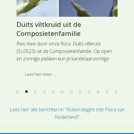
Duits viltkruid uit de
Gr
Composietenfamilie
Rei
str
Reis mee door onze flora. Duits viltkruid
hel
(SL0523) uit de Composietenfamilie. Op open
vin
en zonnige plekken kun je kandelaarvormige
hoo
.
planten tegenkomen die wit van de enorme
beharing zijn.
Lees hier meer ...
Lees hier alle berichten in "Buiten begint met Flora van
Nederland"