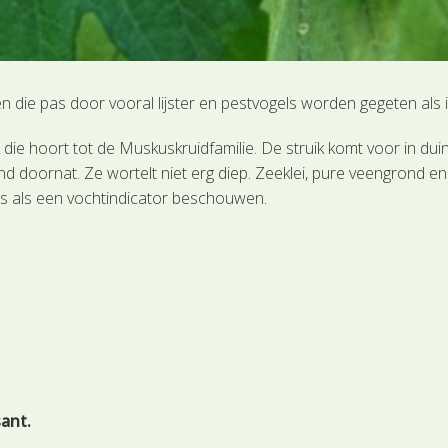
 die pas door vooral lijster en pestvogels worden gegeten als i
k die hoort tot de Muskuskruidfamilie. De struik komt voor in d
end doornat. Ze wortelt niet erg diep. Zeeklei, pure veengrond
s als een vochtindicator beschouwen.
sant.