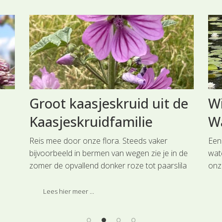
Groot kaasjeskruid uit de
Wi
Kaasjeskruidfamilie
Wa
Reis mee door onze flora. Steeds vaker
Een
bijvoorbeeld in bermen van wegen zie je in de
wate
zomer de opvallend donker roze tot paarslila
onz
voor
gekleurde bloemen van Groot kaasjeskruid uit
riv
de Kaasjeskruidfamilie.
mer
Lees hier meer ...
wit
ing