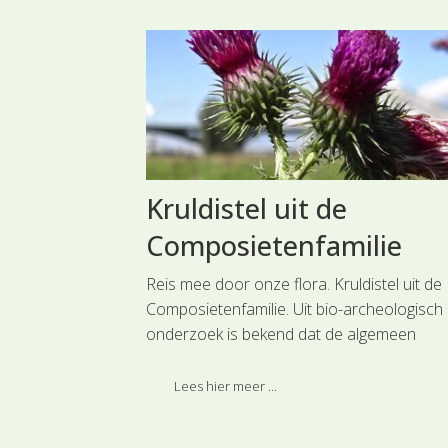
uit de
Kruldistel uit de
milie
Composietenfamilie
me kastanje uit
Reis mee door onze flora. Kruldistel uit de
en boom van 15
Composietenfamilie. Uit bio-archeologisch
e kroon. Het is
onderzoek is bekend dat de algemeen
rdom van 400
voorkomende Kruldistel al zo'n 3200 jaar 
Christus in onze contreien groeide.
Lees hier meer ...