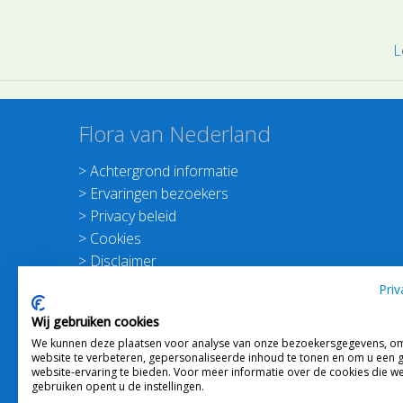
L
Flora van Nederland
>
Achtergrond informatie
>
Ervaringen bezoekers
>
Privacy beleid
>
Cookies
>
Disclaimer
>
Nieuwsbrief Planten dichterbij
Priv
>
Doneer
Wij gebruiken cookies
>
Schrijf je in voor de Nieuwsbrief
We kunnen deze plaatsen voor analyse van onze bezoekersgegevens, o
website te verbeteren, gepersonaliseerde inhoud te tonen en om u een 
website-ervaring te bieden. Voor meer informatie over de cookies die w
gebruiken opent u de instellingen.