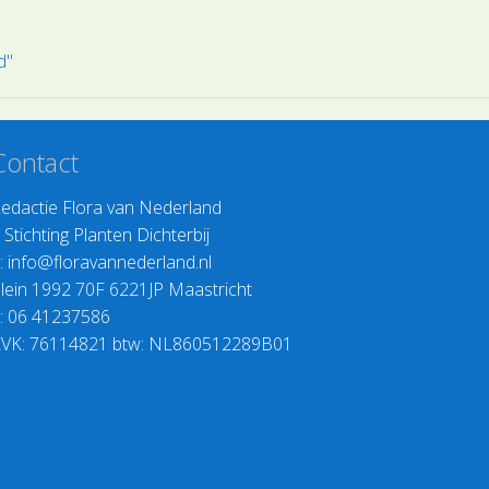
rasplanten.
d"
Contact
edactie Flora van Nederland
>
Stichting Planten Dichterbij
:
info@floravannederland.nl
lein 1992 70F 6221JP Maastricht
: 06 41237586
VK: 76114821 btw: NL860512289B01