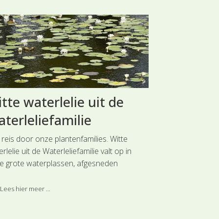
tte waterlelie uit de
Bleek bos
terleliefamilie
Orchidee
 reis door onze plantenfamilies. Witte
Een reis door o
rlelie uit de Waterleliefamilie valt op in
bloemen van de 
e grote waterplassen, afgesneden
de Orchideeënfam
ierarmen, langzaam stromende rivieren en
tot geelwit gekl
en met de grote ronde drijfbladeren en
bloemen.. Deze s
Lees hier meer ...
Lees hier meer 
te tot roze bloemen. Deze soort is
hoofdgroep Orc
edeeld bij de hoofdgroep Water- en