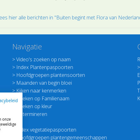
Moe
ees hier alle berichten in "Buiten begint met Flora van Nederlan
Navigatie
>
Video's zoeken op naam
R
>
Index Plantenpaspoorten
>
Hoofdgroepen plantensoorten
E
>
Maanden van begin bloei
P
>
Kijken naar kenmerken
T
>
Zoeken op Familienaam
K
acybeleid
>
Zoeken op kleur
>
Determineren
m onze
geweldige
>
Index vegetatiepaspoorten
e
>
Hoofdgroepen plantengemeenschappen