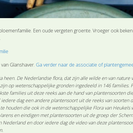
bloemenfamilie. Een oude vergeten groente. Vroeger ook bekend 
.
ilie
 van Glanshaver.
Ga verder naar de associatie of plantengeme
 heen. De Nederlandse flora, dat zijn alle wilde en van nature
n zijn op wetenschappelijke gronden ingedeeld in 146 families.
ste families uit deze reeks aan de hand van plantensoorten die 
 iedere dag een andere plantensoort uit de reeks van soorten d
n te houden die ook in de wetenschappelijke Flora van Heukels
Varens en eindigen met plantensoorten uit de groep der Scher
Nederland en door iedere dag de video van deze plantensoort te
n.