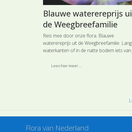
Blauwe waterereprijs ui
lie
de Weegbreefamilie
fkruid uit de
Reis mee door onze flora. Blauwe
 op onder de
waterereprijs uit de Weegbreefamilie. Lang
s, bladeren en
waterkanten of in de natte bodem iets van
tekelharen die de
waterlijn af kun je de Blauwe waterereprijs
.
vinden.
Lees hier meer ...
L
Flora van Nederland