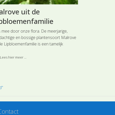
lrove uit de
Mais uit 
pbloemenfamilie
Grassenf
s mee door onze flora. De meerjarige,
Reis mee door o
idachtige en bossige plantensoort Malrove
dat veel wordt
de Lipbloemenfamilie is een tamelijk
de intensieve ve
dzame plantensoort uit de
is ingedeeld bij
bloemenfamilie.
Lees hier meer ...
Lees hier meer 
d"
Contact