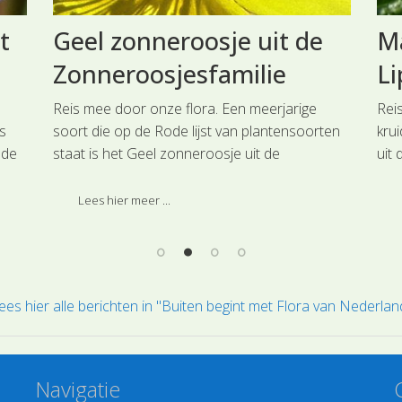
t
Geel zonneroosje uit de
Ma
Zonneroosjesfamilie
Li
Reis mee door onze flora. Een meerjarige
Rei
s
soort die op de Rode lijst van plantensoorten
kru
 de
staat is het Geel zonneroosje uit de
uit 
Zonneroosjesfamilie.
zel
Lip
Lees hier meer ...
ees hier alle berichten in "Buiten begint met Flora van Nederlan
Navigatie