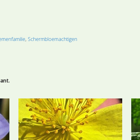
emenfamilie
Schermbloemachtigen
sant.