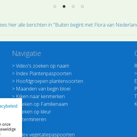
ees hier alle berichten in "Buiten begint met Flora van Nederlan
Navigatie
>
Video's zoeken op naam
R
>
Index Plantenpaspoorten
>
Hoofdgroepen plantensoorten
E
>
Maanden van begin bloei
P
>
Kijken naar kenmerken
T
>
Zoeken op Familienaam
K
acybeleid
>
Zoeken op kleur
>
Determineren
m onze
geweldige
>
Index vegetatiepaspoorten
e