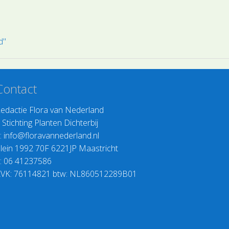
herkennen.
d"
Contact
edactie Flora van Nederland
>
Stichting Planten Dichterbij
:
info@floravannederland.nl
lein 1992 70F 6221JP Maastricht
: 06 41237586
VK: 76114821 btw: NL860512289B01