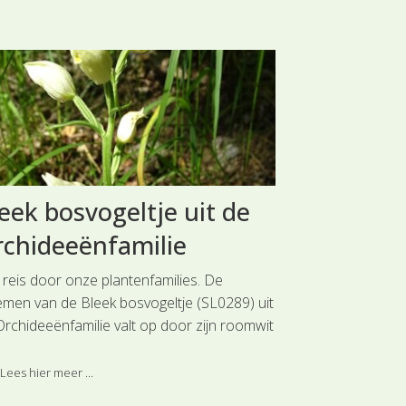
eek bosvogeltje uit de
Vertakte
chideeënfamilie
de Compo
 reis door onze plantenfamilies. De
Reis mee door o
emen van de Bleek bosvogeltje (SL0289) uit
leeuwentand (SL
Orchideeënfamilie valt op door zijn roomwit
Composietenfami
 geelwit gekleurde tweezijdig symmetrische
lintbloemen is g
emen.. Deze soort is ingedeeld bij de
onderkant van d
Lees hier meer ...
Lees hier meer 
fdgroep Orchideeën.
het gemakkelijk 