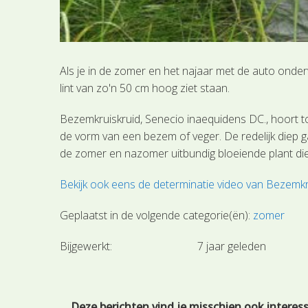
Als je in de zomer en het najaar met de auto onder
lint van zo'n 50 cm hoog ziet staan.
Bezemkruiskruid, Senecio inaequidens DC., hoort to
de vorm van een bezem of veger. De redelijk diep ga
de zomer en nazomer uitbundig bloeiende plant die 
Bekijk ook eens de determinatie video van Bezemkr
Geplaatst in de volgende categorie(ën):
zomer
Bijgewerkt:
7 jaar geleden
Deze berichten vind je misschien ook interes