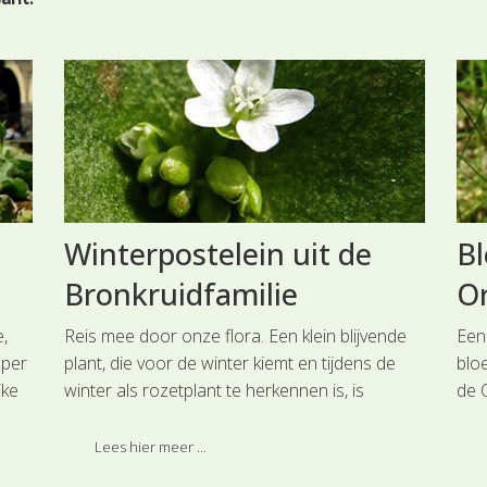
Winterpostelein uit de
Bl
Bronkruidfamilie
Or
,
Reis mee door onze flora. Een klein blijvende
Een
eper
plant, die voor de winter kiemt en tijdens de
blo
jke
winter als rozetplant te herkennen is, is
de 
(Winterpostelein uit de Bronkruidfamilie. Deze
tot
ij
soort is ingedeeld bij de hoofdgroep
blo
Lees hier meer ...
Anjerachtigen.
hoo