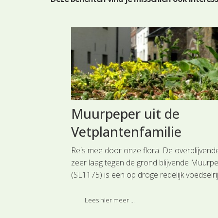
er uit de
Muurpeper uit de
Vetplantenfamilie
smalle, hoge
Reis mee door onze flora. De overblijvende
e zwarte stam
zeer laag tegen de grond blijvende Muurp
l de cultuur
(SL1175) is een op droge redelijk voedselri
populier. Deze
grond of muren voorkomende soort uit de
en zijn altijd
Vetplantenfamilie. Deze soort is ingedeeld b
Lees hier meer ...
 dit bomen zijn
de hoofdgroep Anjerachtigen.