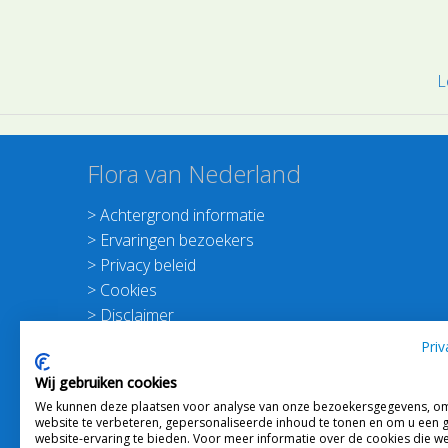
L
Flora van Nederland
>
Achtergrond informatie
>
Ervaringen bezoekers
>
Privacy beleid
>
Cookies
>
Disclaimer
>
Nieuwsbrief Planten dichterbij
Priv
>
Doneer
Wij gebruiken cookies
>
Schrijf je in voor de Nieuwsbrief
We kunnen deze plaatsen voor analyse van onze bezoekersgegevens, o
website te verbeteren, gepersonaliseerde inhoud te tonen en om u een 
website-ervaring te bieden. Voor meer informatie over de cookies die w