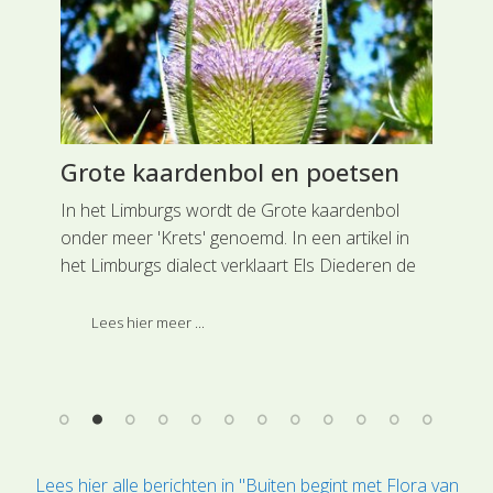
Grote kaardenbol en poetsen
Ak
Co
In het Limburgs wordt de Grote kaardenbol
aar
onder meer 'Krets' genoemd. In een artikel in
Rei
het Limburgs dialect verklaart Els Diederen de
de 
naam en het gebruik van de Kaardebol in de
lij
volkscultuur. Zo werd de Kaardebol gebruikt
Lees hier meer ...
doo
om kruiken en melkkannen schoon te poetsen,
vandaar dat een van de andere volksnamen
voor de Kaardebol 'Kannebeursjtel'
(kannenborstel) luidt.
Lees hier alle berichten in "Buiten begint met Flora van