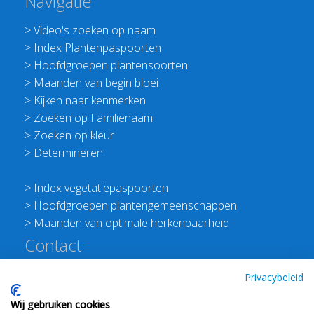
Navigatie
>
Video's zoeken op naam
>
Index Plantenpaspoorten
>
Hoofdgroepen plantensoorten
>
Maanden van begin bloei
>
Kijken naar kenmerken
>
Zoeken op Familienaam
>
Zoeken op kleur
>
Determineren
>
Index vegetatiepaspoorten
>
Hoofdgroepen plantengemeenschappen
>
Maanden van optimale herkenbaarheid
Contact
Redactie Flora van Nederland
Privacybeleid
>
Stichting Planten Dichterbij
Wij gebruiken cookies
E:
info@floravannederland.nl