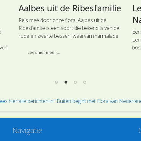
Aalbes uit de Ribesfamilie
Le
Na
Reis mee door onze flora. Aalbes uit de
Ribesfamilie is een soort die bekend is van de
d
Een
rode en zwarte bessen, waarvan marmalade
Lent
gemaakt wordt. Deze soort is ingedeeld bij de
oven
bos
hoofdgroep Anjerachtigen.
Lees hier meer ...
an
daa
en
plaa
e
hoo
ees hier alle berichten in "Buiten begint met Flora van Nederlan
Navigatie