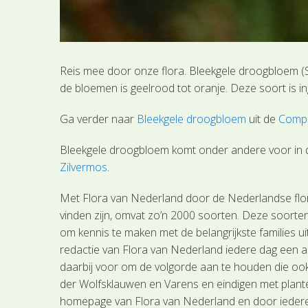
Reis mee door onze flora. Bleekgele droogbloem (SL
de bloemen is geelrood tot oranje. Deze soort is 
Ga verder naar
Bleekgele droogbloem
uit de
Compo
Bleekgele droogbloem komt onder andere voor in d
Zilvermos
.
Met Flora van Nederland door de Nederlandse flora
vinden zijn, omvat zo’n 2000 soorten. Deze soorten
om kennis te maken met de belangrijkste families u
redactie van Flora van Nederland iedere dag een an
daarbij voor om de volgorde aan te houden die ook
der Wolfsklauwen en Varens en eindigen met plant
homepage van Flora van Nederland en door iedere dag