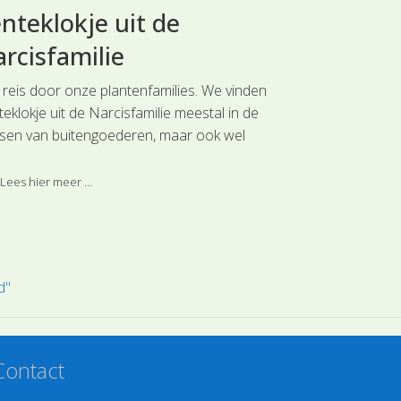
nteklokje uit de
Schapenz
rcisfamilie
Duizendk
 reis door onze plantenfamilies. We vinden
Reis mee door o
eklokje uit de Narcisfamilie meestal in de
en schrale droge
sen van buitengoederen, maar ook wel
geschikt zijn v
rbuiten op vochtige en voedselrijke
de klein blijven
tsen. Deze soort is ingedeeld bij de
de Duizendknoop
Lees hier meer ...
Lees hier meer 
fdgroep Aspergeachtigen.
ingedeeld bij de
d"
Contact