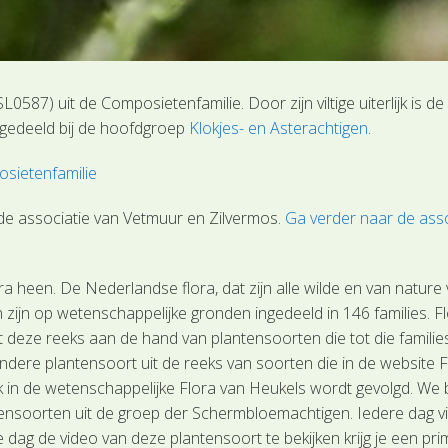
0587) uit de Composietenfamilie. Door zijn viltige uiterlijk is
ingedeeld bij de hoofdgroep
Klokjes- en Asterachtigen
.
sietenfamilie
e associatie van Vetmuur en Zilvermos.
Ga verder naar de ass
 heen. De Nederlandse flora, dat zijn alle wilde en van nature
 zijn op wetenschappelijke gronden ingedeeld in 146 families. F
it deze reeks aan de hand van plantensoorten die tot die familie
dere plantensoort uit de reeks van soorten die in de website F
 in de wetenschappelijke Flora van Heukels wordt gevolgd. We 
ensoorten uit de groep der Schermbloemachtigen. Iedere dag vi
 de video van deze plantensoort te bekijken krijg je een prima i