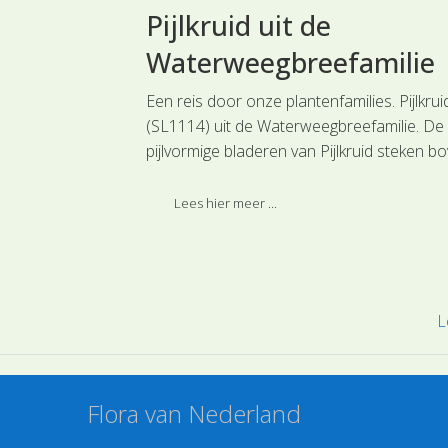
 de
Pijlkruid uit de
Waterweegbreefamilie
dblauwtje uit de
Een reis door onze plantenfamilies. Pijlkrui
dgronden komt
(SL1114) uit de Waterweegbreefamilie. De
r met fijne
pijlvormige bladeren van Pijlkruid steken b
e bloeiwijze.
het water uit, net als de bloeiwijzen waara
de kransen van meestal drie bloemen bov
Lees hier meer ...
elkaar staan. Deze soort is ingedeeld bij d
hoofdgroep Water- en Moerasplanten.
L
Flora van Nederland