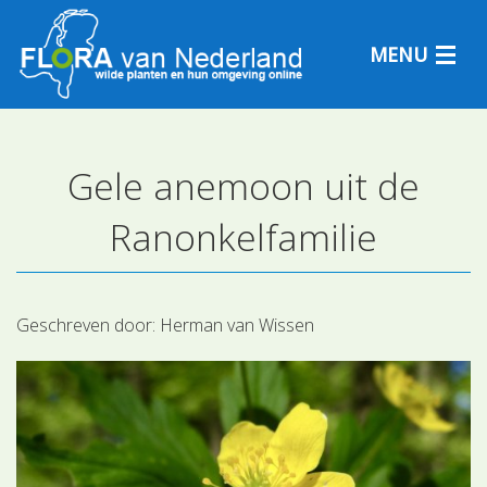
MENU
Gele anemoon uit de
Plantensoorten
Ranonkelfamilie
Plantengemeenschappen
Determineren
Geschreven door:
Herman van Wissen