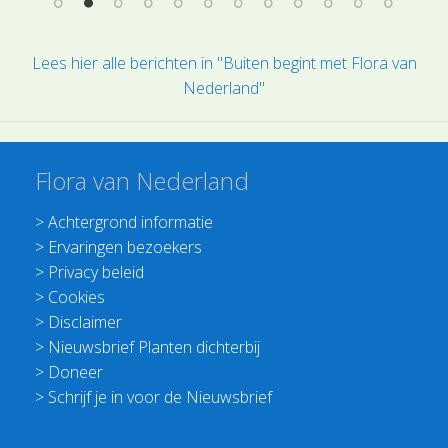
Lees hier alle berichten in "Buiten begint met Flora van
Nederland"
Flora van Nederland
>
Achtergrond informatie
>
Ervaringen bezoekers
>
Privacy beleid
>
Cookies
>
Disclaimer
>
Nieuwsbrief Planten dichterbij
>
Doneer
>
Schrijf je in voor de Nieuwsbrief