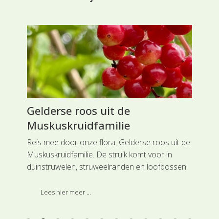
Gelderse roos uit de
Ge
Muskuskruidfamilie
In 
en 
Reis mee door onze flora. Gelderse roos uit de
sch
Muskuskruidfamilie. De struik komt voor in
gem
aak
duinstruwelen, struweelranden en loofbossen
waarvan de bodem goed vochtig is, maar niet
blijvend doornat.
Lees hier meer ...