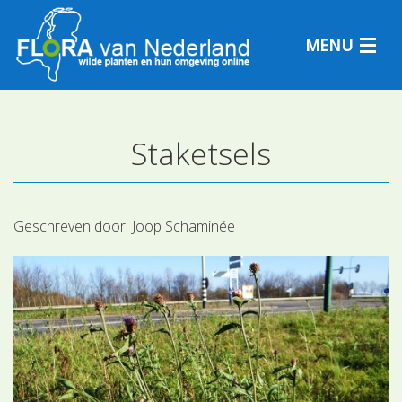
MENU
Staketsels
Plantensoorten
Plantengemeenschappen
Geschreven door:
Joop Schaminée
Determineren