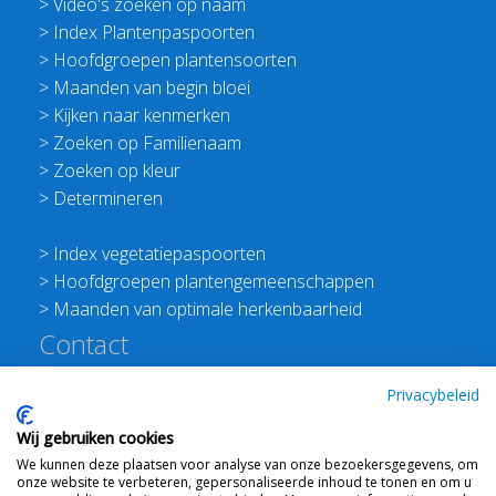
>
Video's zoeken op naam
>
Index Plantenpaspoorten
>
Hoofdgroepen plantensoorten
>
Maanden van begin bloei
>
Kijken naar kenmerken
>
Zoeken op Familienaam
>
Zoeken op kleur
>
Determineren
>
Index vegetatiepaspoorten
>
Hoofdgroepen plantengemeenschappen
>
Maanden van optimale herkenbaarheid
Contact
Redactie Flora van Nederland
Privacybeleid
>
Stichting Planten Dichterbij
Wij gebruiken cookies
E:
info@floravannederland.nl
We kunnen deze plaatsen voor analyse van onze bezoekersgegevens, om
Plein 1992 70F 6221JP Maastricht
onze website te verbeteren, gepersonaliseerde inhoud te tonen en om u