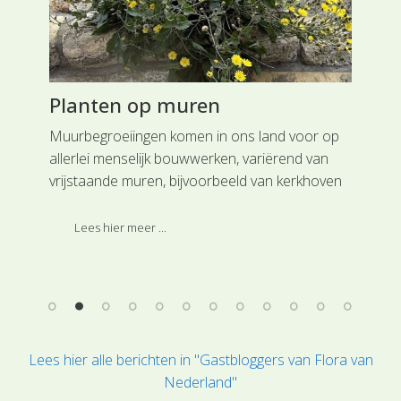
Planten op muren
An
Muurbegroeiingen komen in ons land voor op
Een
e
allerlei menselijk bouwwerken, variërend van
het
Eén
vrijstaande muren, bijvoorbeeld van kerkhoven
gro
en kasteelruïnes, tot waterkerende muren,
voo
waaronder kades, grachtmuren en
in 
Lees hier meer ...
waterputten.
her
Lees hier alle berichten in "Gastbloggers van Flora van
Nederland"