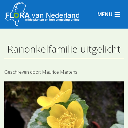
MENU
Ranonkelfamilie uitgelicht
Plantensoorten
Plantengemeenschappen
Geschreven door:
Maurice Martens
Determineren