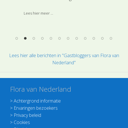
fijngetekende loof van asperges (Asparagus
Het
officinalis), eerst frisgroen en later strogeel.
te 
Lees hier meer ...
Nee
van
vaa
Flo
tot
Lees hier alle berichten in "Gastbloggers van Flora van
Nederland"
Flora van Nederland
>
Achtergrond informatie
>
Ervaringen bezoekers
>
Privacy beleid
>
Cookies