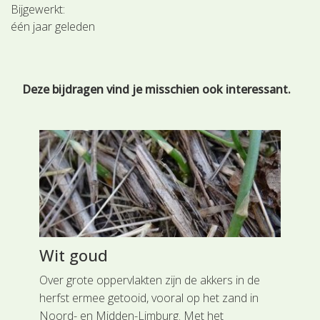
Bijgewerkt:
één jaar geleden
Deze bijdragen vind je misschien ook interessant.
Wit goud
No
Over grote oppervlakten zijn de akkers in de
Boe
herfst ermee getooid, vooral op het zand in
Nov
jl
Noord- en Midden-Limburg. Met het
Kon