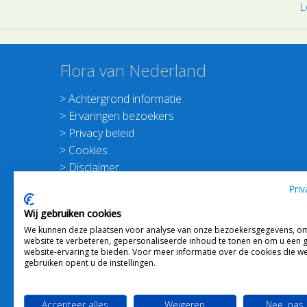
L
Flora van Nederland
>
Achtergrond informatie
>
Ervaringen bezoekers
>
Privacy beleid
>
Cookies
>
Disclaimer
>
Nieuwsbrief Planten dichterbij
Priv
>
Doneer
Wij gebruiken cookies
>
Schrijf je in voor de Nieuwsbrief
We kunnen deze plaatsen voor analyse van onze bezoekersgegevens, o
website te verbeteren, gepersonaliseerde inhoud te tonen en om u een 
website-ervaring te bieden. Voor meer informatie over de cookies die w
gebruiken opent u de instellingen.
Accepteer alles
Weigeren
Nee, pas