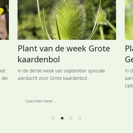
Plant van de week Grote
Pl
kaardenbol
G
met
In de derde week van september speciale
In 
 die
aandacht voor Grote kaardenbol.
aan
Lip
ze
Lees hier meer ...
 een