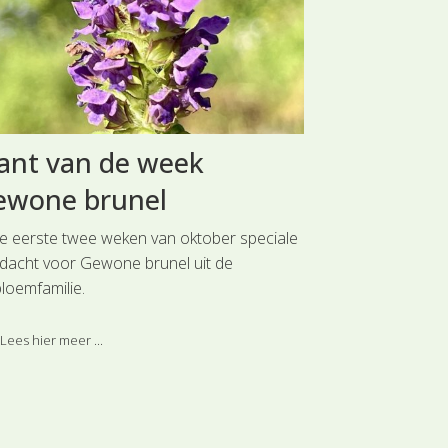
ant van de week
Basisboe
ewone brunel
Deze uitgave is
van het honderd
de eerste twee weken van oktober speciale
Nederlandse Je
dacht voor Gewone brunel uit de
De hoofdmoot v
bloemfamilie.
door de soorten
Lees hier meer 
meest algemene
Lees hier meer ...
planten, vogels,
amfibieën en vi