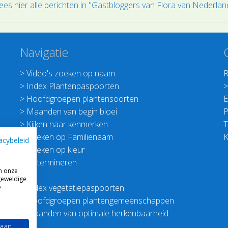
ees hier alle berichten in "Gastbloggers van Flora van Nederlan
Navigatie
>
Video's zoeken op naam
R
>
Index Plantenpaspoorten
>
Hoofdgroepen plantensoorten
E
>
Maanden van begin bloei
P
>
Kijken naar kenmerken
T
>
Zoeken op Familienaam
K
acybeleid
>
Zoeken op kleur
>
Determineren
m onze
geweldige
>
Index vegetatiepaspoorten
e
>
Hoofdgroepen plantengemeenschappen
>
Maanden van optimale herkenbaarheid
 aan