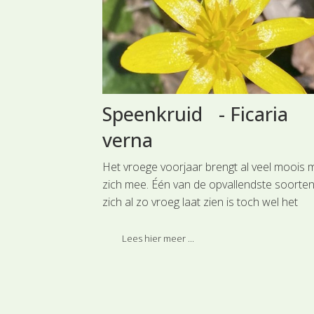
k Riet
Speenkruid - Ficaria
verna
augustus
Het vroege voorjaar brengt al veel moois 
zich mee. Één van de opvallendste soorten
zich al zo vroeg laat zien is toch wel het
speenkruid, ook wel gewoon speenkruid
genoemd. In razendsnel tempo bedekken 
Lees hier meer ...
grote, voorheen nog kale, oppervlakken in
dik donkergroen tapijt.