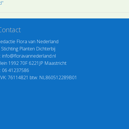
d"
Contact
edactie Flora van Nederland
>
Stichting Planten Dichterbij
:
info@floravannederland.nl
lein 1992 70F 6221JP Maastricht
: 06 41237586
VK: 76114821 btw: NL860512289B01