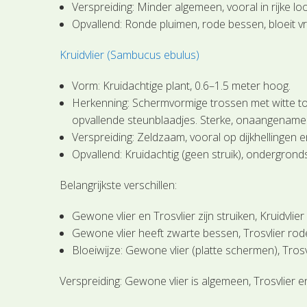
Verspreiding: Minder algemeen, vooral in rijke lo
Opvallend: Ronde pluimen, rode bessen, bloeit v
Kruidvlier (Sambucus ebulus)
Vorm: Kruidachtige plant, 0.6–1.5 meter hoog.
Herkenning: Schermvormige trossen met witte tot
opvallende steunblaadjes. Sterke, onaangename
Verspreiding: Zeldzaam, vooral op dijkhellingen 
Opvallend: Kruidachtig (geen struik), ondergrond
Belangrijkste verschillen:
Gewone vlier en Trosvlier zijn struiken, Kruidvlier 
Gewone vlier heeft zwarte bessen, Trosvlier rod
Bloeiwijze: Gewone vlier (platte schermen), Trosv
Verspreiding: Gewone vlier is algemeen, Trosvlier e